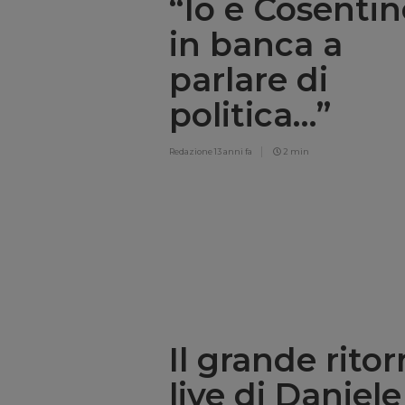
“Io e Cosenti
in banca a
parlare di
politica…”
Redazione
13 anni fa
2 min
Il grande rito
live di Daniele