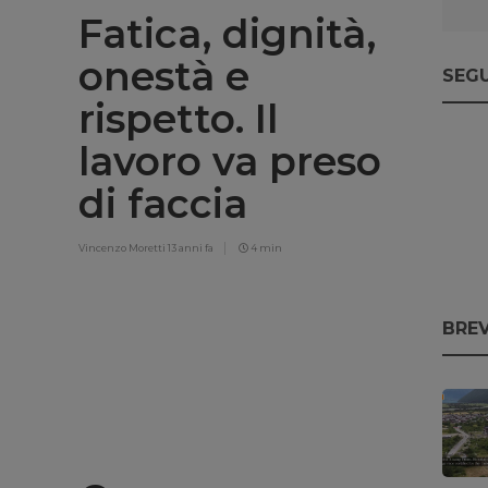
Fatica, dignità,
onestà e
SEGU
rispetto. Il
lavoro va preso
di faccia
Vincenzo Moretti
13 anni fa
4 min
BREV