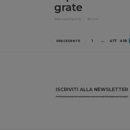
grate
Redazione
13 anni fa
1 min
1
…
417
418
PRECEDENTE
ISCRIVITI ALLA NEWSLETTER
* Riceverai le ultime news di Resto al Sud!