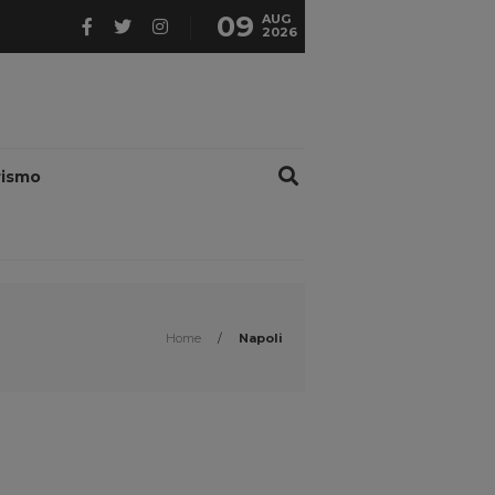
09
AUG
2026
rismo
Home
/
Napoli