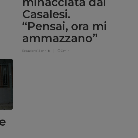
minacciata dai
Casalesi.
“Pensai, ora mi
ammazzano”
Redazione
13 anni fa
3 min
te