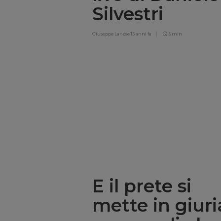
Silvestri
Giuseppe Lanese
13 anni fa
3 min
E il prete si
mette in giuri