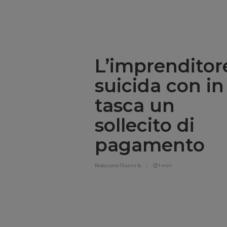
L’imprenditor
suicida con in
tasca un
sollecito di
pagamento
Redazione
13 anni fa
1 min