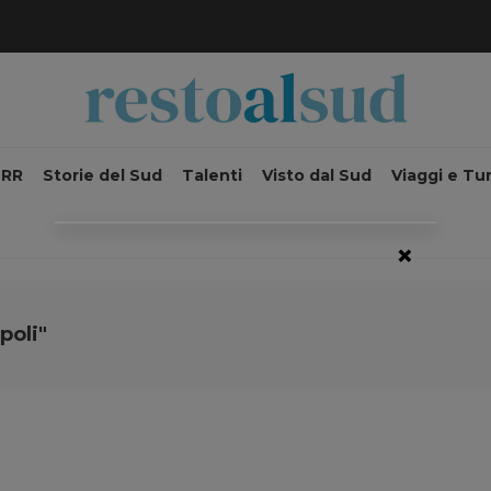
NRR
Storie del Sud
Talenti
Visto dal Sud
Viaggi e Tu
×
poli"