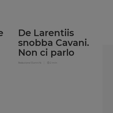
e
De Larentiis
snobba Cavani.
Non ci parlo
Redazione
13 anni fa
2 min