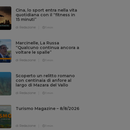
Cina, lo sport entra nella vita
quotidiana con il “fitness in
15 minuti”
di Redazione
1 min
Marcinelle, La Russa
“Qualcuno continua ancora a
voltare le spalle”
di Redazione
1 min
Scoperto un relitto romano
con centinaia di anfore al
largo di Mazara del Vallo
di Redazione
1 min
Turismo Magazine – 8/8/2026
di Redazione
1 min