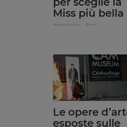
per sceglie la
Miss più bella
Redazione
13 anni fa
1 min
Le opere d’ar
esposte sulle