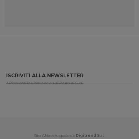
ISCRIVITI ALLA NEWSLETTER
* Riceverai le ultime news di Resto al Sud!
Sito Web sviluppato da
Digitrend S.r.l
.