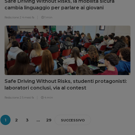
Safe Driving Without Risks, la mobilità sicura
cambia linguaggio per parlare ai giovani
Redazione 2
4 mesi fa
1 min
Safe Driving Without Risks, studenti protagonisti:
laboratori conclusi, via al contest
Redazione 2
5 mesi fa
4 min
1
2
3
…
29
SUCCESSIVO