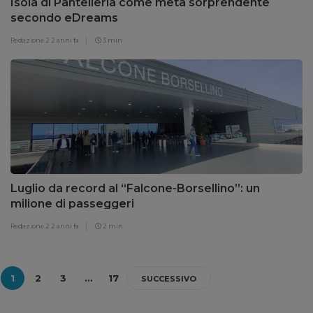
Isola di Pantelleria come meta sorprendente
secondo eDreams
Redazione 2
2 anni fa
3 min
Luglio da record al “Falcone-Borsellino”: un
milione di passeggeri
Redazione 2
2 anni fa
2 min
1
2
3
…
17
SUCCESSIVO