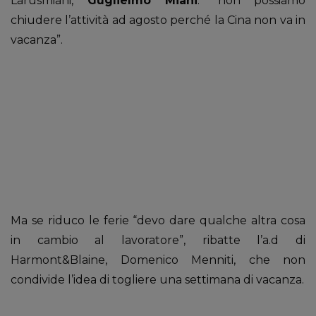
Larusmiani,
Guglielmo Miani
: “non possiamo
chiudere l’attività ad agosto perché la Cina non va in
vacanza”.
Ma se riduco le ferie “devo dare qualche altra cosa
in cambio al lavoratore”, ribatte l’a.d di
Harmont&Blaine, Domenico Menniti, che non
condivide l’idea di togliere una settimana di vacanza.