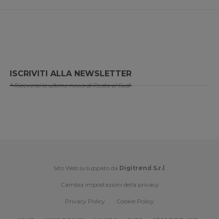
ISCRIVITI ALLA NEWSLETTER
* Riceverai le ultime news di Resto al Sud!
Sito Web sviluppato da
Digitrend S.r.l
.
Cambia impostazioni della privacy
Privacy Policy
Cookie Policy