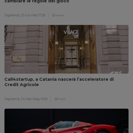
cambiare le regole del gioco
Digitrend,
25 Gio Feb 17:29
4 min
Call4startup, a Catania nascerà l’acceleratore di
Credit Agricole
Digitrend,
24 Mer Mag 13:20
1 min