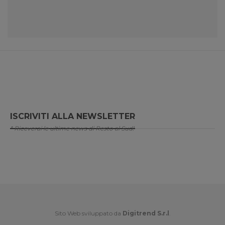
ISCRIVITI ALLA NEWSLETTER
* Riceverai le ultime news di Resto al Sud!
Sito Web sviluppato da
Digitrend S.r.l
.