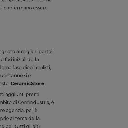
i ci confermano essere
gnato ai migliori portali
fasi iniziali della
ma fase dieci finalisti,
quest’anno si è
osto,
CeramicStore
.
tati aggiunti premi
ambito di Confindustria, è
re agenzia, poi, è
prio al tema della
er tutti gli altri