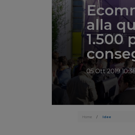
Ecomm
alla q
1.500 
conseg
05 Ott 2019 10:3
Home
/
Idee