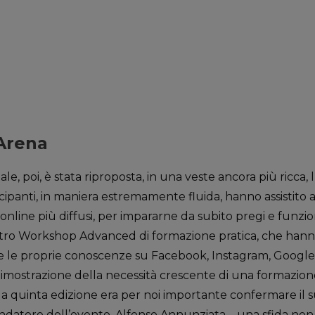
Arena
ale, poi, è stata riproposta, in una veste ancora più ricc
ecipanti, in maniera estremamente fluida, hanno assistito a
online più diffusi, per impararne da subito pregi e funzion
ro Workshop Advanced di formazione pratica, che hanno 
orare le proprie conoscenze su Facebook, Instagram, Googl
 dimostrazione della necessità crescente di una formazio
la quinta edizione era per noi importante confermare il 
ondatore dell’evento, Alfonso Annunziata – una sfida non 