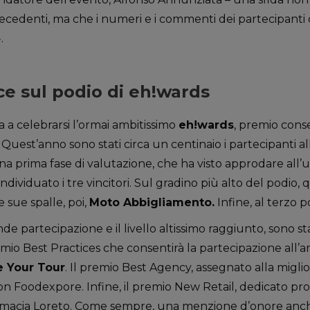
precedenti, ma che i numeri e i commenti dei partecipant
.
e sul podio di eh!wards
a a celebrarsi l’ormai ambitissimo
eh!wards
, premio conse
uest’anno sono stati circa un centinaio i partecipanti alle 
 prima fase di valutazione, che ha visto approdare all’ulti
individuato i tre vincitori. Sul gradino più alto del podio, 
le sue spalle, poi,
Moto Abbigliamento.
Infine, al terzo p
de partecipazione e il livello altissimo raggiunto, sono s
premio Best Practices che consentirà la partecipazione all’
e Your Tour
. Il premio Best Agency, assegnato alla miglio
n Foodexpore. Infine, il premio New Retail, dedicato pro
rmacia Loreto. Come sempre, una menzione d’onore anche p