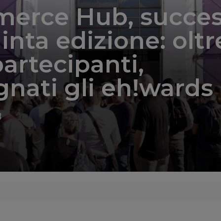
erce Hub, succe
uinta edizione: oltr
partecipanti,
nati gli eh!wards
8