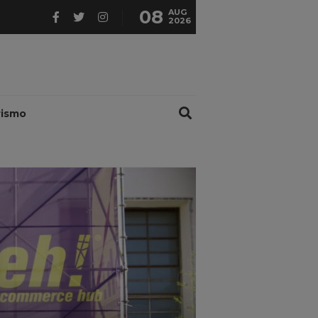
08
AUG
2026
rismo