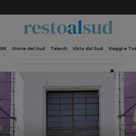
NRR
Storie del Sud
Talenti
Visto dal Sud
Viaggi e Tu
×