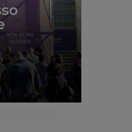
';
sso
e