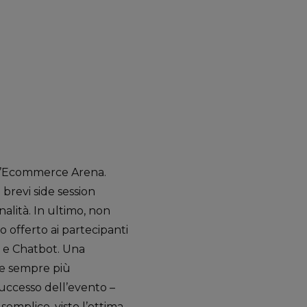
a, l’Ecommerce Arena.
 brevi side session
alità. In ultimo, non
offerto ai partecipanti
e e Chatbot. Una
ne sempre più
successo dell’evento –
semplice, visto l’ottima