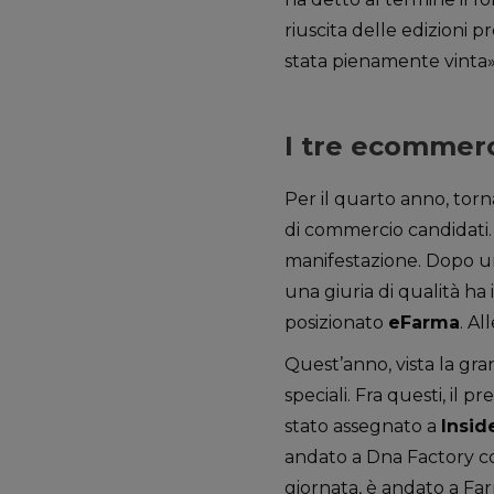
riuscita delle edizioni 
stata pienamente vinta»
I tre ecommerc
Per il quarto anno, torn
di commercio candidati. Q
manifestazione. Dopo una
una giuria di qualità ha 
posizionato
eFarma
. Al
Quest’anno, vista la gran
speciali. Fra questi, il 
stato assegnato a
Insid
andato a Dna Factory co
giornata, è andato a Fa