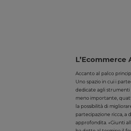
L’Ecommerce 
Accanto al palco princip
Uno spazio in cui i part
dedicate agli strumenti 
meno importante, quatt
la possibilità di migli
partecipazione ricca, a
approfondita. «Giunti al
ha detto al termine il f