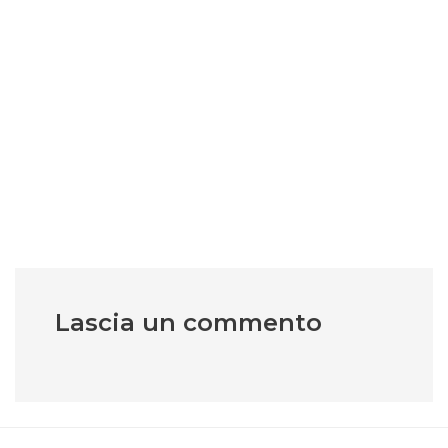
Sicilia, bando da 3 milioni per l’editoria: aiuti a fondo
perduto per il settore
Digitrend,
26 Ven Gen 10:59
2 min
Lascia un commento