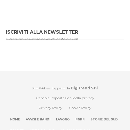
ISCRIVITI ALLA NEWSLETTER
* Riceverai le ultime news di Resto al Sud!
Sito Web sviluppato da
Digitrend S.r.l
.
Cambia impostazioni della privacy
Privacy Policy
Cookie Policy
HOME
AVVISI E BANDI
LAVORO
PNRR
STORIE DEL SUD