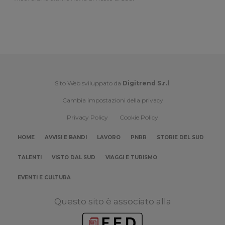
Sito Web sviluppato da
Digitrend S.r.l
.
Cambia impostazioni della privacy
Privacy Policy
Cookie Policy
HOME
AVVISI E BANDI
LAVORO
PNRR
STORIE DEL SUD
TALENTI
VISTO DAL SUD
VIAGGI E TURISMO
EVENTI E CULTURA
Questo sito è associato alla