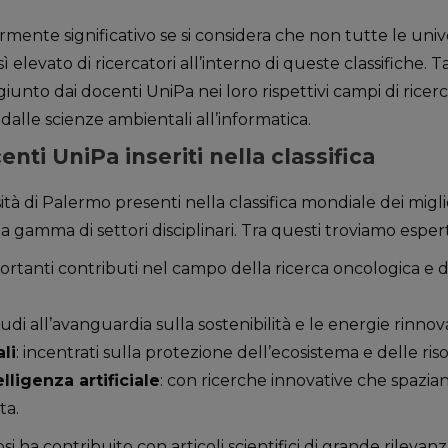
mente significativo se si considera che non tutte le unive
levato di ricercatori all’interno di queste classifiche. Ta
giunto dai docenti UniPa nei loro rispettivi campi di ricer
dalle scienze ambientali all’informatica.
enti UniPa inseriti nella classifica
ità di Palermo presenti nella classifica mondiale dei miglio
gamma di settori disciplinari. Tra questi troviamo esperti
ortanti contributi nel campo della ricerca oncologica e d
tudi all’avanguardia sulla sostenibilità e le energie rinnova
li
: incentrati sulla protezione dell’ecosistema e delle riso
lligenza artificiale
: con ricerche innovative che spazia
ta.
i ha contribuito con articoli scientifici di grande rilevan