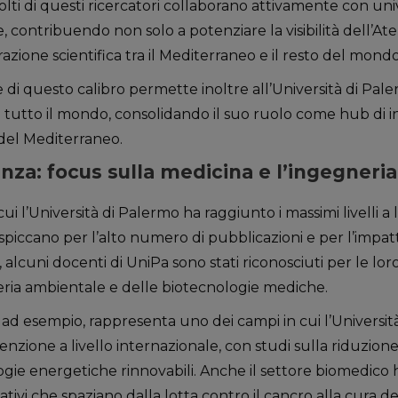
olti di questi ricercatori collaborano attivamente con unive
, contribuendo non solo a potenziare la visibilità dell’At
ione scientifica tra il Mediterraneo e il resto del mondo
he di questo calibro permette inoltre all’Università di Pale
da tutto il mondo, consolidando il suo ruolo come hub di 
del Mediterraneo.
enza: focus sulla medicina e l’ingegneria
n cui l’Università di Palermo ha raggiunto i massimi livelli a 
spiccano per l’alto numero di pubblicazioni e per l’impat
 alcuni docenti di UniPa sono stati riconosciuti per le lor
eria ambientale e delle biotecnologie mediche.
, ad esempio, rappresenta uno dei campi in cui l’Universi
ione a livello internazionale, con studi sulla riduzione
ogie energetiche rinnovabili. Anche il settore biomedico 
ativi che spaziano dalla lotta contro il cancro alla cura d