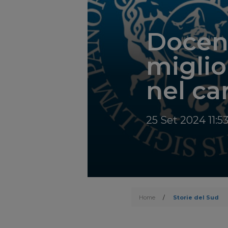
Docent
miglio
nel ca
25 Set 2024 11:5
Home
/
Storie del Sud