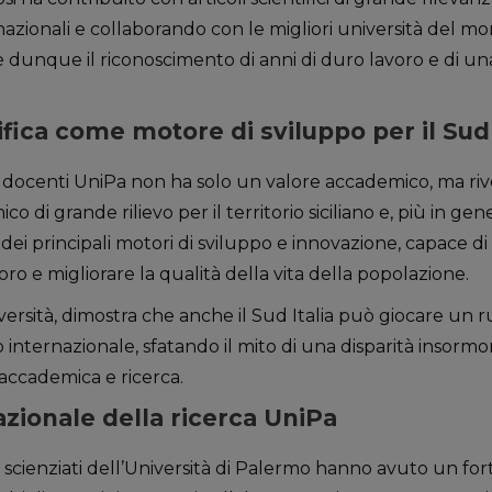
rnazionali e collaborando con le migliori università del mo
 è dunque il riconoscimento di anni di duro lavoro e di u
ifica come motore di sviluppo per il Sud
6 docenti UniPa non ha solo un valore accademico, ma ri
o di grande rilievo per il territorio siciliano e, più in gener
 dei principali motori di sviluppo e innovazione, capace di
oro e migliorare la qualità della vita della popolazione.
ersità, dimostra che anche il Sud Italia può giocare un r
co internazionale, sfatando il mito di una disparità insorm
 accademica e ricerca.
azionale della ricerca UniPa
 46 scienziati dell’Università di Palermo hanno avuto un f