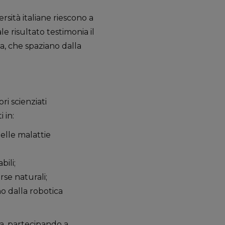
rsità italiane riescono a
le risultato testimonia il
ca, che spaziano dalla
ri scienziati
 in:
elle malattie
bili;
rse naturali;
no dalla robotica
za, partecipando a