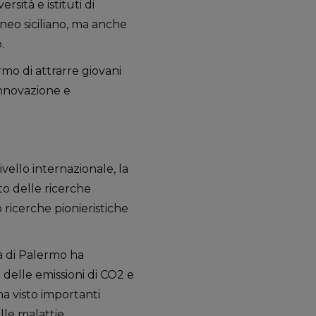
rsità e istituti di
eneo siciliano, ma anche
.
rmo di attrarre giovani
innovazione e
livello internazionale, la
to delle ricerche
o ricerche pionieristiche
tà di Palermo ha
 delle emissioni di CO2 e
ha visto importanti
elle malattie