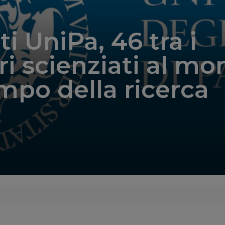
i UniPa, 46 tra i
ri scienziati al m
mpo della ricerca
3