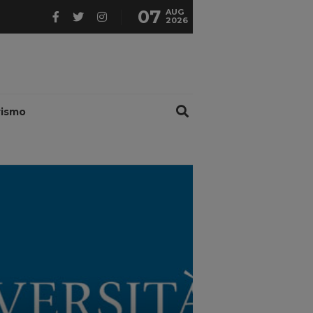
07
AUG
2026
rismo