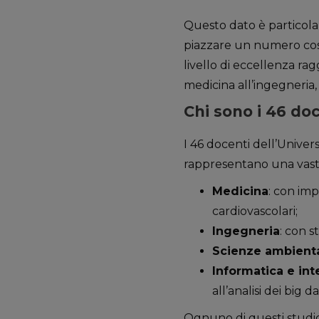
Questo dato è particolar
piazzare un numero così e
livello di eccellenza rag
medicina all’ingegneria, 
Chi sono i 46 doc
I 46 docenti dell’Univers
rappresentano una vasta 
Medicina
: con imp
cardiovascolari;
Ingegneria
: con s
Scienze ambienta
Informatica e inte
all’analisi dei big da
Ognuno di questi studios