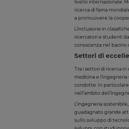
livello internazionale. M
ricerca di fama mondiale
a promuovere la cooperaz
L’inclusione in classific
ricercatori e studenti 
conoscenza nel bacino 
Settori di eccell
Tra i settori di ricerca i
medicina e l’ingegneria 
condotte. In particolare,
nell’ambito dell’ingegn
L’ingegneria sostenibile
guadagnato grande attenz
sullo sviluppo di tecnol
sviluppi, con studi innov