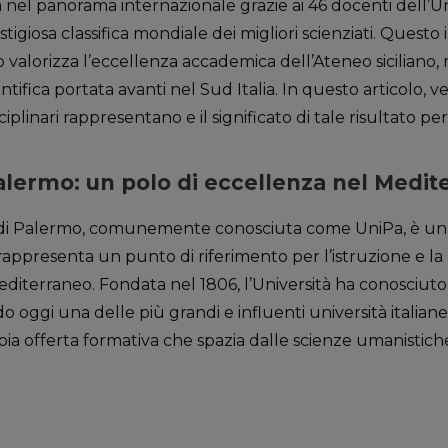
la nel panorama internazionale grazie ai 46 docenti dell’U
estigiosa classifica mondiale dei migliori scienziati. Quest
valorizza l’eccellenza accademica dell’Ateneo siciliano,
entifica portata avanti nel Sud Italia. In questo articolo,
ciplinari rappresentano e il significato di tale risultato per
Palermo: un polo di eccellenza nel Medit
i di Palermo, comunemente conosciuta come UniPa, è un’
rappresenta un punto di riferimento per l’istruzione e la r
editerraneo. Fondata nel 1806, l’Università ha conosciuto
 oggi una delle più grandi e influenti università italian
mpia offerta formativa che spazia dalle scienze umanistiche