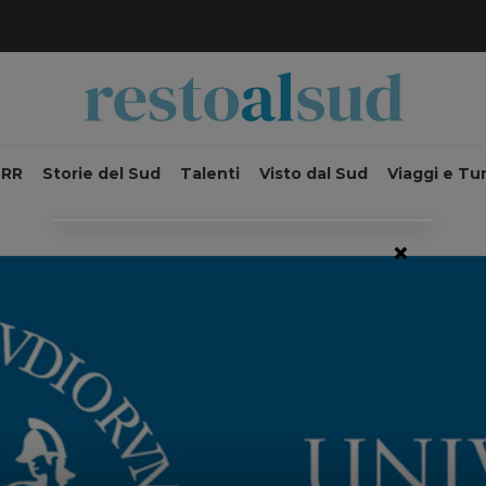
NRR
Storie del Sud
Talenti
Visto dal Sud
Viaggi e Tu
×