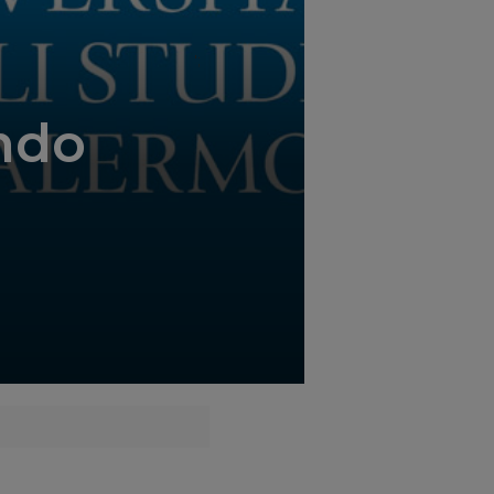
';
ondo