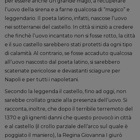
per essere anche un grande mago, a recuperare
l’uovo della sirena e a farne qualcosa di “magico” e
leggendario. Il poeta latino, infatti, nascose l’uovo
nei sotterranei del castello. In città si iniziò a credere
che finchè l’uovo incantato non si fosse rotto, la città
e il suo castello sarebbero stati protetti da ogni tipo
di calamità. Al contrario, se fosse accaduto qualcosa
all’uovo nascosto dal poeta latino, si sarebbero
scatenate pericolose e devastanti sciagure per
Napoli e per tutti i napoletani.
Secondo la leggenda il castello, fino ad oggi, non
sarebbe crollato grazie alla presenza dell’uovo. Si
racconta, inoltre, che dopo il terribile terremoto del
1370 e gli ignenti danni che questo provocò in città
e al castello (il crollo parziale dell’arco sul quale è
poggiato il maniero), la Regina Giovanna I giurò