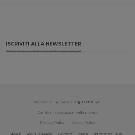
ISCRIVITI ALLA NEWSLETTER
* Riceverai le ultime news di Resto al Sud!
Sito Web sviluppato da
Digitrend S.r.l
.
Cambia impostazioni della privacy
Privacy Policy
Cookie Policy
HOME
AVVISI E BANDI
LAVORO
PNRR
STORIE DEL SUD