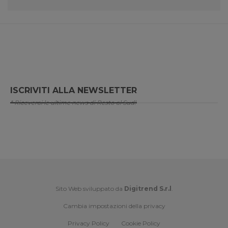
ISCRIVITI ALLA NEWSLETTER
* Riceverai le ultime news di Resto al Sud!
Sito Web sviluppato da
Digitrend S.r.l
.
Cambia impostazioni della privacy
Privacy Policy
Cookie Policy