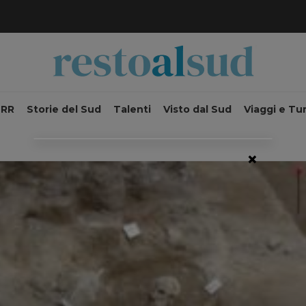
NRR
Storie del Sud
Talenti
Visto dal Sud
Viaggi e Tu
×