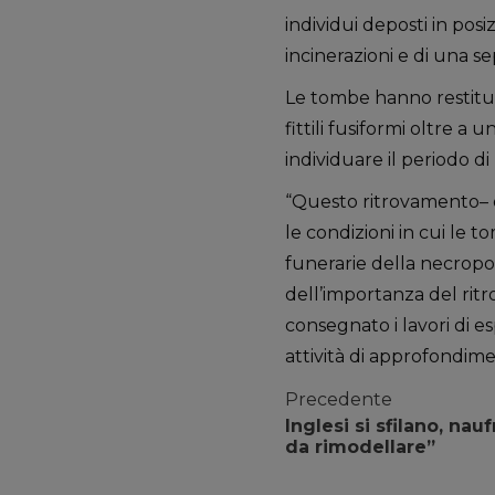
individui deposti in posi
incinerazioni e di una s
Le tombe hanno restitui
fittili fusiformi oltre
individuare il periodo di 
“Questo ritrovamento– di
le condizioni in cui le 
funerarie della necropol
dell’importanza del ri
consegnato i lavori di e
attività di approfondime
Precedente
Inglesi si sfilano, na
da rimodellare”