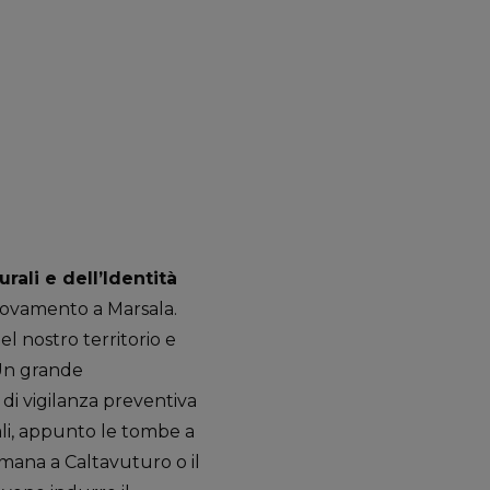
rali e dell’Identità
trovamento a Marsala.
l nostro territorio e
 Un grande
di vigilanza preventiva
ali, appunto le tombe a
omana a Caltavuturo o il