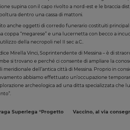
zione supina con il capo rivolto a nord-est e le braccia dist
epoltura dentro una cassa di mattoni.
to anche oggetti di corredo funerario costituiti princi
 a una coppa “megarese” e una lucernetta con becco a inc
utilizzo della necropoli nel II sec a.C..
ce Mirella Vinci, Soprintendente di Messina – è di strao
tombe si trovano e perché ci consente di ampliare la conos
i meridionale dell’antica città di Messina. Proprio in cons
trovamento abbiamo effettuato un’occupazione temporane
splorazione archeologica ad una ditta specializzata che lun
nto”.
ufraga Superlega “Progetto
Vaccino, al via consegn