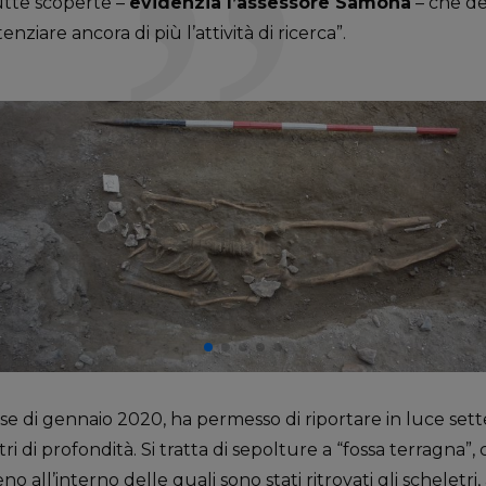
utte scoperte –
evidenzia l’assessore Samonà
– che de
ziare ancora di più l’attività di ricerca”.
se di gennaio 2020, ha permesso di riportare in luce sett
i di profondità. Si tratta di sepolture a “fossa terragna”,
o all’interno delle quali sono stati ritrovati gli scheletri, 