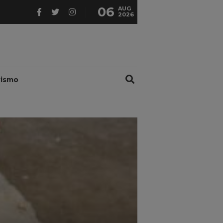
06
AUG
2026
rismo