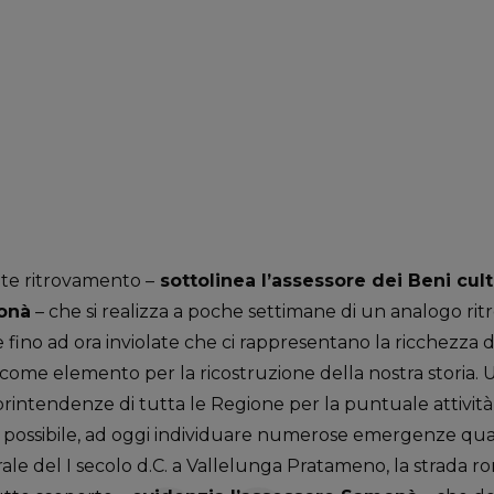
nte ritrovamento –
sottolinea l’assessore dei Beni cultu
monà
– che si realizza a poche settimane di un analogo ri
ino ad ora inviolate che ci rappresentano la ricchezza de
i come elemento per la ricostruzione della nostra storia.
intendenze di tutta le Regione per la puntuale attività 
to possibile, ad oggi individuare numerose emergenze qu
rale del I secolo d.C. a Vallelunga Pratameno, la strada r