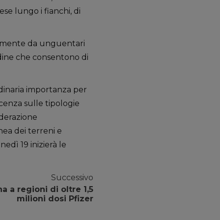
ese lungo i fianchi, di
palmente da unguentari
udine che consentono di
rdinaria importanza per
cenza sulle tipologie
iderazione
a dei terreni e
edì 19 inizierà le
Successivo
a a regioni di oltre 1,5
milioni dosi Pfizer