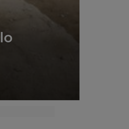
';
lo