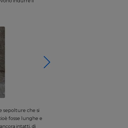
vono indurre il
e sepolture che si
 cioè fosse lunghe e
ancora intatti, di