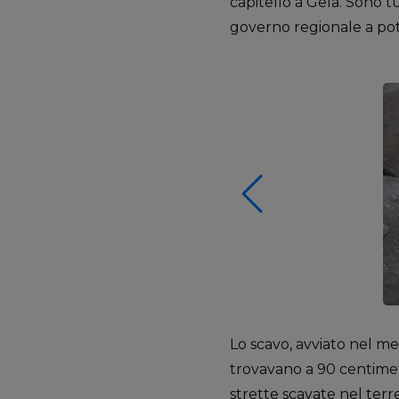
capitello a Gela. Sono t
governo regionale a poten
Lo scavo, avviato nel me
trovavano a 90 centimetr
strette scavate nel terren