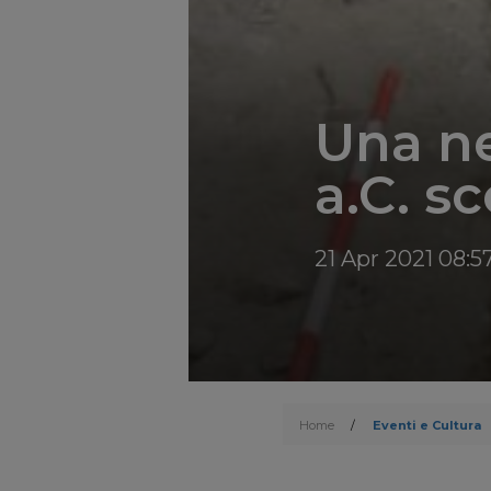
Una ne
a.C. s
21 Apr 2021 08:5
Home
/
Eventi e Cultura