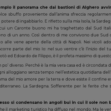
mplo il panorama che dai bastioni di Alghero avvi
ce sbuffo proveniente dall’anima sfreccia regolarmen
otere di ingabbiarlo. E rifletto sulla mia Isola, la Sarde
n cui un Caronte buono mi ha traghettato dal Sud Itali
 di un anno. Così dentro di me convivono due Sud div
to alle vene aperte della città di Napoli. Nei vicoli ad
corre parte del mio Io: nel suo ventre c’è l’inizio del t
i Totò ed Edoardo de Filippo, è il profeta massimo di ques
 po’ diverso. Perché è la mia vera casa ed è circondata 
segni alloggiano senza tempo nell’estetica quotidiana del
mma del mio amore per la terra e dove esiste il confine
diterraneo. La Sardegna. Sofferente per le ferite che 
esso si condensano in angoli bui in cui il sole non 
che il marketing turistico ha diffuso nel mondo. Ma le ve