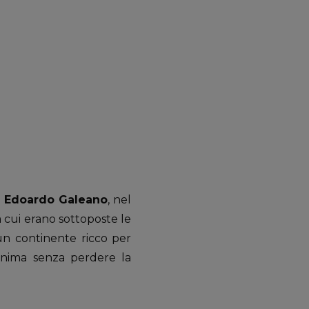
.
Edoardo Galeano
, nel
a cui erano sottoposte le
un continente ricco per
’anima senza perdere la