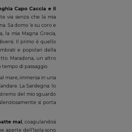
nghia Capo Caccia e il
te via senza che la mia
gna. Sa domo ‘e su coro e
a, la mia Magna Grecia,
ersi. Il primo è quello
ombrati e popolari della
utto. Maradona, un altro
to tempo di passaggio.
dal mare, immersa in una
l’andare. La Sardegna: lo
 estremo del mio sguardo
silenziosamente si porta
batte mai
, coagulandosi
ne aperte dell’Isola sono