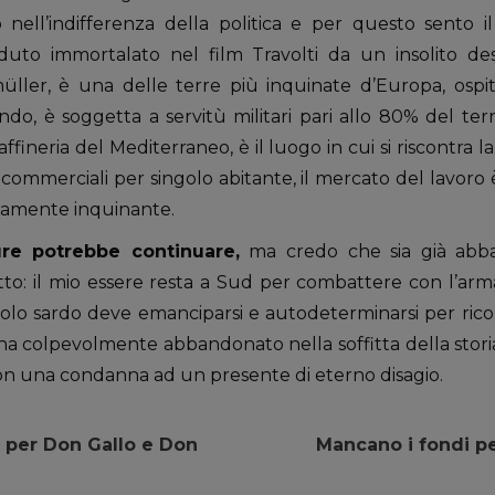
ell’indifferenza della politica e per questo sento il
duto immortalato nel film Travolti da un insolito de
üller, è una delle terre più inquinate d’Europa, ospit
ndo, è soggetta a servitù militari pari allo 80% del territ
ffineria del Mediterraneo, è il luogo in cui si riscontra l
i commerciali per singolo abitante, il mercato del lavoro
ltamente inquinante.
ure potrebbe continuare,
ma credo che sia già abba
tto: il mio essere resta a Sud per combattere con l’ar
polo sardo deve emanciparsi e autodeterminarsi per rico
 colpevolmente abbandonato nella soffitta della storia. O
 non una condanna ad un presente di eterno disagio.
 per Don Gallo e Don
Mancano i fondi pe