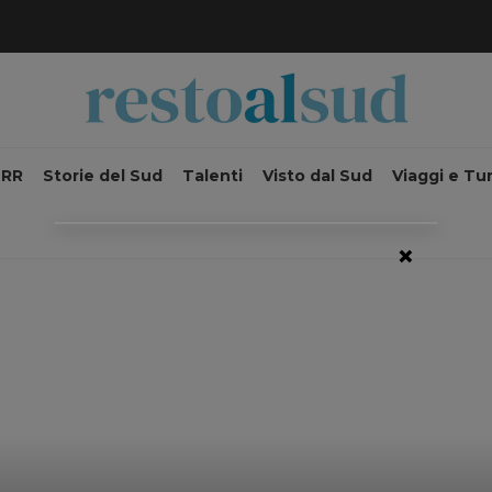
NRR
Storie del Sud
Talenti
Visto dal Sud
Viaggi e Tu
×