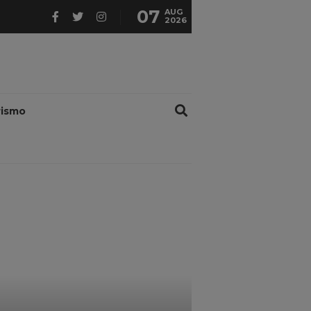
07
AUG
2026
rismo