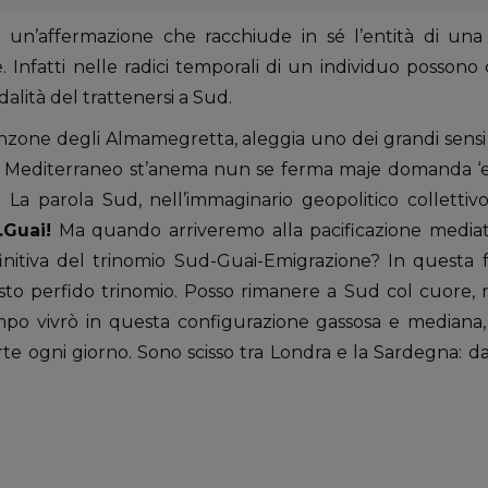
un’affermazione che racchiude in sé l’entità di una
. Infatti nelle radici temporali di un individuo possono
dalità del trattenersi a Sud.
anzone degli Almamegretta, aleggia uno dei grandi sensi s
 ‘o Mediterraneo st’anema nun se ferma maje domanda ‘e 
La parola Sud, nell’immaginario geopolitico collettivo
…Guai!
Ma quando arriveremo alla pacificazione mediat
nitiva del trinomio Sud-Guai-Emigrazione? In questa f
esto perfido trinomio. Posso rimanere a Sud col cuore, 
o vivrò in questa configurazione gassosa e mediana, i
rte ogni giorno. Sono scisso tra Londra e la Sardegna: da