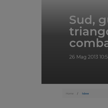
Sud, g
trian
comba
26 Mag 2013 10:
Home
/
Idee