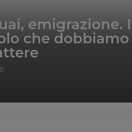
uai, emigrazione. I
golo che dobbiamo
ttere
50