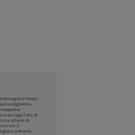
 di Bologna e Master
Vive tra Alghero e
il magazine
e è ad oggi il sito di
rive articoli di
pot.com. Il
gna e la libertà.