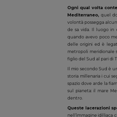
Ogni qual volta conte
Mediterraneo,
quel dol
volontà possegga alcun p
de sa vida. Il luogo i
quando avevo poco meno
delle origini ed è lega
metropoli meridionale s
figlio del Sud al pari d
Il mio secondo Sud è un
storia millenaria i cui 
spazio dove arde la fia
sul pianeta: il mare Me
dentro.
Queste lacerazioni sp
nell’immagine idilliaca 