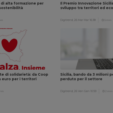
 di alta formazione per
Il Premio Innovazione Sicili
sostenibilità
sviluppo tra territori ed ec
Digitrend,
26 Mar Mar 16:38
in
5 min
ete di solidarietà: da Coop
Sicilia, bando da 3 milioni p
euro per i territori
perduto per il settore
Digitrend,
26 Ven Gen 10:59
min
2 min