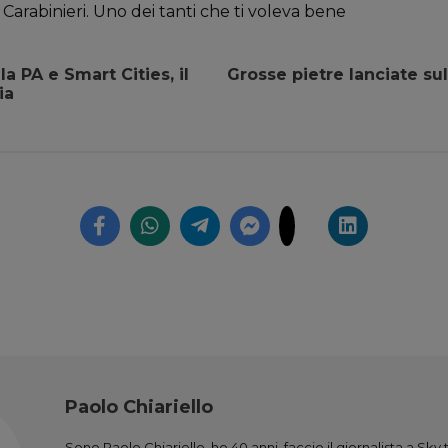
 Carabinieri. Uno dei tanti che ti voleva bene
a PA e Smart Cities, il
Grosse pietre lanciate su
ia
Paolo Chiariello
Sono Paolo Chiariello, ho 40 anni, faccio il giornalista a Sk