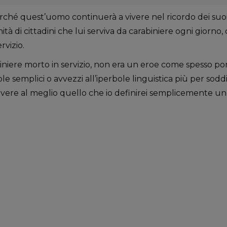
ché quest’uomo continuerà a vivere nel ricordo dei suoi f
tà di cittadini che lui serviva da carabiniere ogni giorno, 
rvizio.
niere morto in servizio, non era un eroe come spesso 
role semplici o avvezzi all’iperbole linguistica più per sodd
vere al meglio quello che io definirei semplicemente un 