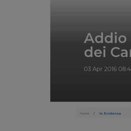
Addio 
dei Ca
03 Apr 2016 08:4
Home
/
In Evidenza