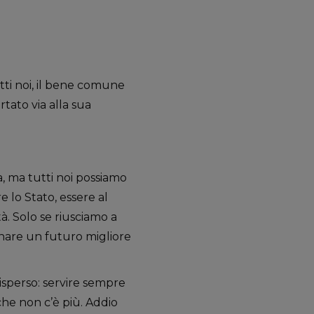
tti noi, il bene comune
rtato via alla sua
a, ma tutti noi possiamo
re lo Stato, essere al
à. Solo se riusciamo a
gnare un futuro migliore
sperso: servire sempre
che non c’è più. Addio