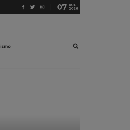
07
AUG
2026
rismo