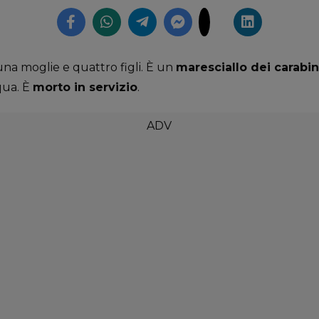
 una moglie e quattro figli. È un
maresciallo dei carabin
qua. È
morto in servizio
.