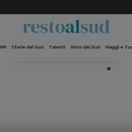
NRR
Storie del Sud
Talenti
Visto dal Sud
Viaggi e Tu
×