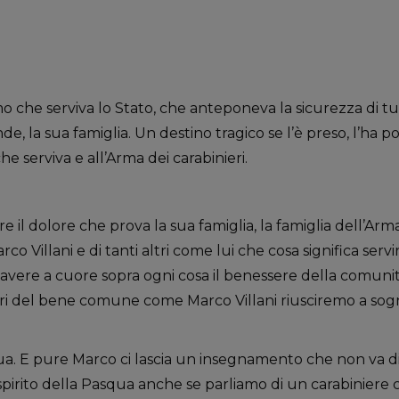
 che serviva lo Stato, che anteponeva la sicurezza di tu
e, la sua famiglia. Un destino tragico se l’è preso, l’ha po
he serviva e all’Arma dei carabinieri.
e il dolore che prova la sua famiglia, la famiglia dell’Arm
arco Villani e di tanti altri come lui che cosa significa servi
 avere a cuore sopra ogni cosa il benessere della comunit
itori del bene comune come Marco Villani riusciremo a so
. E pure Marco ci lascia un insegnamento che non va di
 spirito della Pasqua anche se parliamo di un carabiniere 