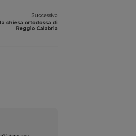
Successivo
lla chiesa ortodossa di
Reggio Calabria
y tg24 dopo aver