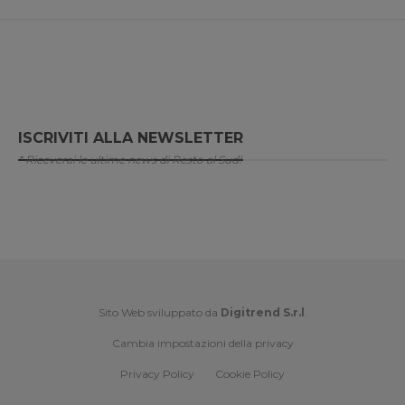
ISCRIVITI ALLA NEWSLETTER
* Riceverai le ultime news di Resto al Sud!
Sito Web sviluppato da
Digitrend S.r.l
.
Cambia impostazioni della privacy
Privacy Policy
Cookie Policy