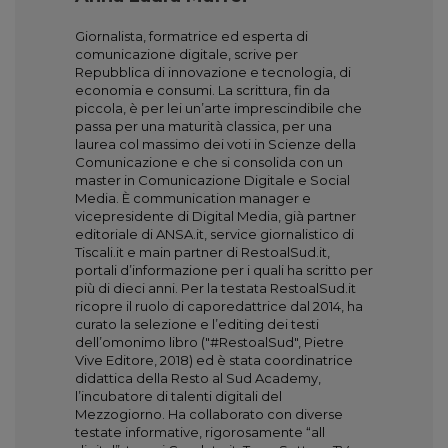
Giornalista, formatrice ed esperta di
comunicazione digitale, scrive per
Repubblica di innovazione e tecnologia, di
economia e consumi. La scrittura, fin da
piccola, è per lei un’arte imprescindibile che
passa per una maturità classica, per una
laurea col massimo dei voti in Scienze della
Comunicazione e che si consolida con un
master in Comunicazione Digitale e Social
Media. È communication manager e
vicepresidente di Digital Media, già partner
editoriale di ANSA.it, service giornalistico di
Tiscali.it e main partner di RestoalSud.it,
portali d’informazione per i quali ha scritto per
più di dieci anni. Per la testata RestoalSud.it
ricopre il ruolo di caporedattrice dal 2014, ha
curato la selezione e l’editing dei testi
dell’omonimo libro ("#RestoalSud", Pietre
Vive Editore, 2018) ed è stata coordinatrice
didattica della Resto al Sud Academy,
l’incubatore di talenti digitali del
Mezzogiorno. Ha collaborato con diverse
testate informative, rigorosamente “all