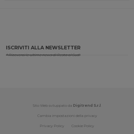
ISCRIVITI ALLA NEWSLETTER
* Riceverai le ultime news di Resto al Sud!
Sito Web sviluppato da
Digitrend S.r.l
.
Cambia impostazioni della privacy
Privacy Policy
Cookie Policy