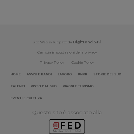
Sito Web sviluppato da
Digitrend S.r.l
.
Cambia impostazioni della privacy
Privacy Policy
Cookie Policy
HOME
AVVISI E BANDI
LAVORO
PNRR
STORIE DEL SUD
TALENTI
VISTO DAL SUD
VIAGGI E TURISMO
EVENTI E CULTURA
Questo sito è associato alla