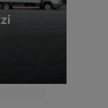
';
zi