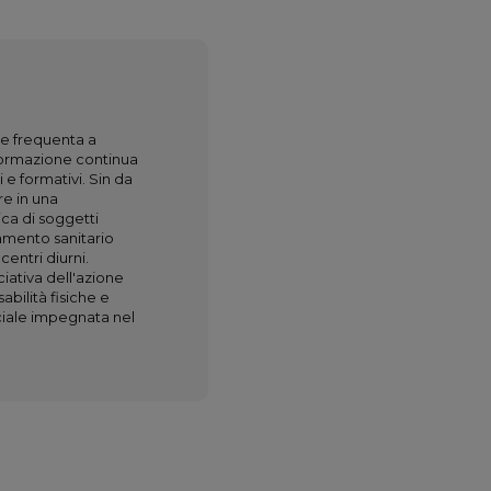
a e frequenta a
 formazione continua
 e formativi. Sin da
re in una
ica di soggetti
amento sanitario
entri diurni.
iativa dell'azione
abilità fisiche e
ciale impegnata nel