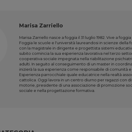
Marisa Zarriello
Marisa Zarriello nasce a foggia il 31 luglio 1982. Vive a foggi
Foggia le scuole e l'università laureandosi in scienze della
con la magistrale in dirigente e progettista sistemi educativi
subito comincia la sua esperienza lavorativa nel terzo setto
cooperativa sociale impegnata nella riabilitazione psichiatr
adulti. In seguito al conseguimento di un master in coordin
inizierà la sua esperienza come responsabile di comunità e c
Esperienza parrocchiale quale educatrice nella realtà assoc
cattolica. Oggi lavora in un centro diurno per ragazzi con dis
motorie, presidente di una associazione di promozione so
sociale e nella progettazione formativa.