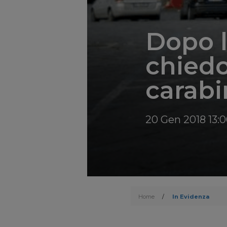
Dopo l
chiedo
carabi
20 Gen 2018 13:
Home
/
In Evidenza