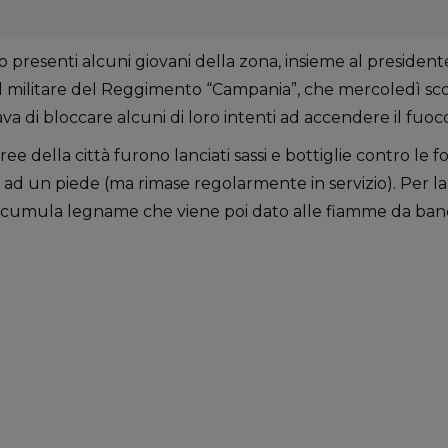
presenti alcuni giovani della zona, insieme al presidente
l militare del Reggimento “Campania”, che mercoledì sco
a di bloccare alcuni di loro intenti ad accendere il fuoc
ree della città furono lanciati sassi e bottiglie contro le 
a ad un piede (ma rimase regolarmente in servizio). Per la
ccumula legname che viene poi dato alle fiamme da band