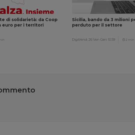
ete di solidarietà: da Coop
Sicilia, bando da 3 milioni p
euro per i territori
perduto per il settore
Digitrend,
26 Ven Gen 10:59
min
2 min
commento