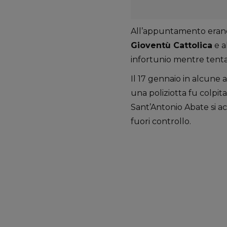
All’appuntamento erano 
Gioventù Cattolica
e a
infortunio mentre tentav
Il 17 gennaio in alcune a
una poliziotta fu colpit
Sant’Antonio Abate si a
fuori controllo.