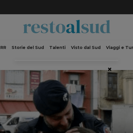
NRR
Storie del Sud
Talenti
Visto dal Sud
Viaggi e Tu
×