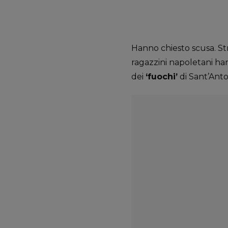
Hanno chiesto scusa. St
ragazzini napoletani hann
dei
‘fuochi’
di Sant’Anto