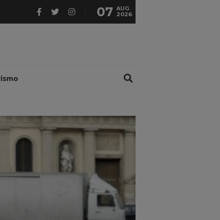
07
AUG
2026
rismo