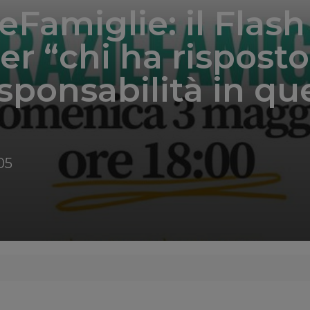
eFamiglie: il Flash
r “chi ha risposto
sponsabilità in qu
05