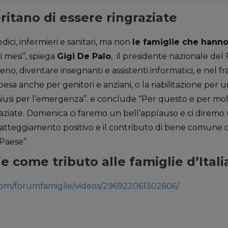
ritano di essere ringraziate
ici, infermieri e sanitari, ma non
le famiglie che hanno
i mesi”, spiega
Gigi De Palo
, il presidente nazionale de
ieno, diventare insegnanti e assistenti informatici, e nel 
pesa anche per genitori e anziani, o la riabilitazione per 
 chiusi per l’emergenza”. e conclude “Per questo e per molt
raziate. Domenica ci faremo un bell’applauso e ci diremo 
l’atteggiamento positivo e il contributo di bene comune 
Paese”.
 come tributo alle famiglie d’Itali
com/forumfamiglie/videos/296922061302606/