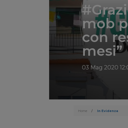
#Grazi
mob pe
con re
mesi”
03 Mag 2020 12:
Home
/
In Evidenza