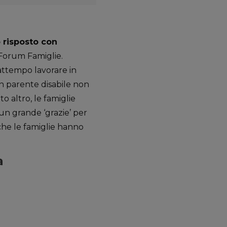
 risposto con
l Forum Famiglie.
frattempo lavorare in
un parente disabile non
o altro, le famiglie
un grande ‘grazie’ per
che le famiglie hanno
a