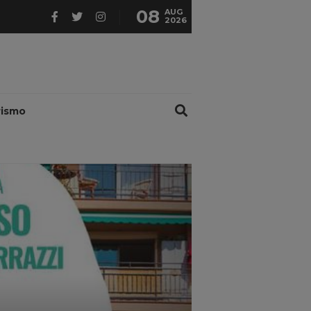
08
AUG
2026
rismo