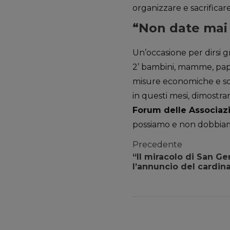
organizzare e sacrificar
“Non date mai p
Un’occasione per dirsi g
2’ bambini, mamme, papà,
misure economiche e soc
in questi mesi, dimostran
Forum delle Associazi
possiamo e non dobbiam
Precedente
“Il miracolo di San Ge
l’annuncio del cardin