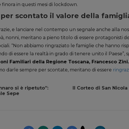
e finora in questi mesi di lockdown.
er scontato il valore della famigli
razie, e lanciare nel contempo un segnale anche alla nost
 nonni, meritano a pieno titolo di essere protagonisti de
iali. “Non abbiamo ringraziato le famiglie che hanno risp
do di essere la realtà in grado di tenere unito il Paese”, s
oni Familiari della Regione Toscana, Francesco Zini.
o darle sempre per scontate, meritano di essere
ringraz
nnaro si è ripetuto”:
Il Corteo di San Nicola
ale Sepe