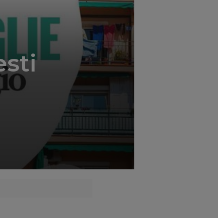
';
esti