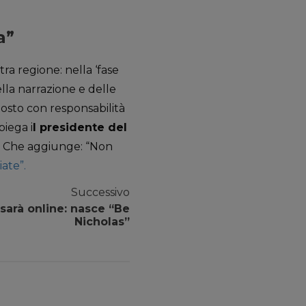
a”
ra regione: nella ‘fase
lla narrazione e delle
osto con responsabilità
piega i
l presidente del
Che aggiunge: “Non
iate”.
Successivo
 sarà online: nasce “Be
Nicholas”