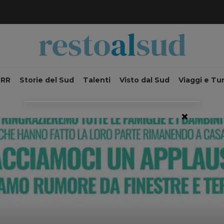
NRR
Storie del Sud
Talenti
Visto dal Sud
Viaggi e Tu
×