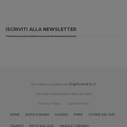
ISCRIVITI ALLA NEWSLETTER
* Riceverai le ultime news di Resto al Sud!
Sito Web sviluppato da
Digitrend S.r.l
.
Cambia impostazioni della privacy
Privacy Policy
Cookie Policy
HOME
AVVISI E BANDI
LAVORO
PNRR
STORIE DEL SUD
TALENTI
VISTO DAL SUD
VIAGGI E TURISMO