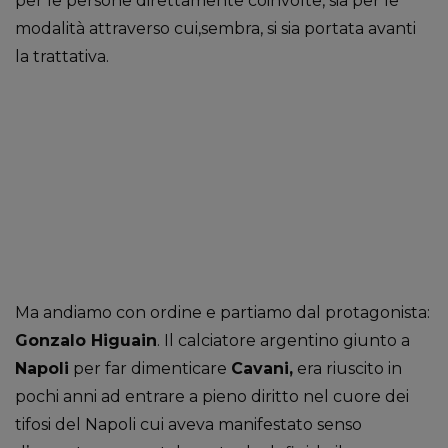
per le persone direttamente coinvolte, sia per le
modalità attraverso cui,sembra, si sia portata avanti
la trattativa.
Ma andiamo con ordine e partiamo dal protagonista:
Gonzalo Higuain
. Il calciatore argentino giunto a
Napoli
per far dimenticare
Cavani,
era riuscito in
pochi anni ad entrare a pieno diritto nel cuore dei
tifosi del Napoli cui aveva manifestato senso