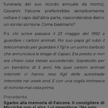
funeraria del suo ricordo annuale da morto),
Giovanni Falcone preferirebbe semplicemente
voltare il capo dall’altra parte, nascondendosi dietro
un sorriso sornione. Come biasimarlo?
P.s.
chi scrive passava il 23 maggio del 1992 a
guardare i cartoni animati. Poi suo papà gli rubò il
telecomando per guardare il Tg1 e un uomo barbuto
che annunciava la strage di Capaci. Era presto, e non
era chiaro cosa stesse succedendo. Sopratutto per
un bambino di 5 anni. Ma quei cartoni animati
interrotti ci hanno reso figli delle autostrade
interrotte nei week end. E con una voglia intrinseca
di rivincita mai vista prima.
Precedente
Sgarbo alla memoria di Falcone. Il consigliere di
Micciché non si alza. Lui smentisce: “Ho solo