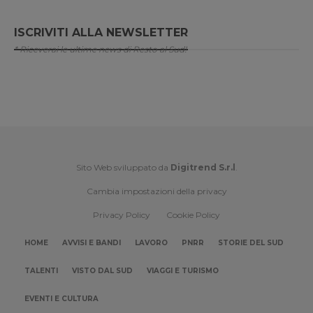
ISCRIVITI ALLA NEWSLETTER
* Riceverai le ultime news di Resto al Sud!
Sito Web sviluppato da
Digitrend S.r.l
.
Cambia impostazioni della privacy
Privacy Policy
Cookie Policy
HOME
AVVISI E BANDI
LAVORO
PNRR
STORIE DEL SUD
TALENTI
VISTO DAL SUD
VIAGGI E TURISMO
EVENTI E CULTURA