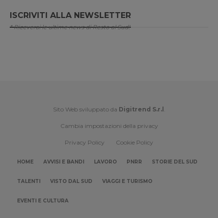
ISCRIVITI ALLA NEWSLETTER
* Riceverai le ultime news di Resto al Sud!
Sito Web sviluppato da
Digitrend S.r.l
.
Cambia impostazioni della privacy
Privacy Policy
Cookie Policy
HOME
AVVISI E BANDI
LAVORO
PNRR
STORIE DEL SUD
TALENTI
VISTO DAL SUD
VIAGGI E TURISMO
EVENTI E CULTURA