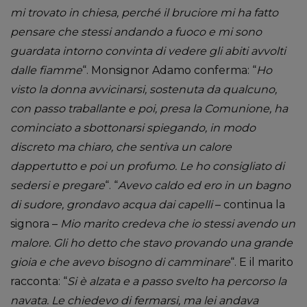
mi trovato in chiesa, perché il bruciore mi ha fatto
pensare che stessi andando a fuoco e mi sono
guardata intorno convinta di vedere gli abiti avvolti
dalle fiamme
“. Monsignor Adamo conferma: “
Ho
visto la donna avvicinarsi, sostenuta da qualcuno,
con passo traballante e poi, presa la Comunione, ha
cominciato a sbottonarsi spiegando, in modo
discreto ma chiaro, che sentiva un calore
dappertutto e poi un profumo. Le ho consigliato di
sedersi e pregare
“. “
Avevo caldo ed ero in un bagno
di sudore, grondavo acqua dai capelli
– continua la
signora –
Mio marito credeva che io stessi avendo un
malore. Gli ho detto che stavo provando una grande
gioia e che avevo bisogno di camminare
“. E il marito
racconta: “
Si è alzata e a passo svelto ha percorso la
navata. Le chiedevo di fermarsi, ma lei andava