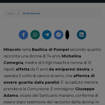
Home
/
In Evidenza
Miracolo
nella
Basilica di Pompei
secondo quanto
racconta una donna di 74 anni,
Michelina
Comegna
, madre di 5 figli maschi e nonna di 12
nipoti,
affetta
da 11 anni
da emiparesi destra
, e
operata 5 volte di cancro al seno, che
afferma di
essere guarita dalla paralisi
. E’ accaduto mentre
prendeva la Comunione. E monsignor
Giuseppe
Adamo
, vicario del Santuario mariano, conferma di
essere stato testimone del racconto della donna. In