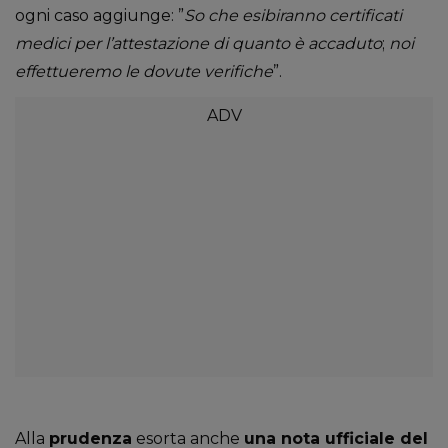
ogni caso aggiunge: ”
So che esibiranno certificati
medici per l’attestazione di quanto è accaduto
;
noi
effettueremo le dovute verifiche
”.
Alla
prudenza
esorta anche
una nota ufficiale del