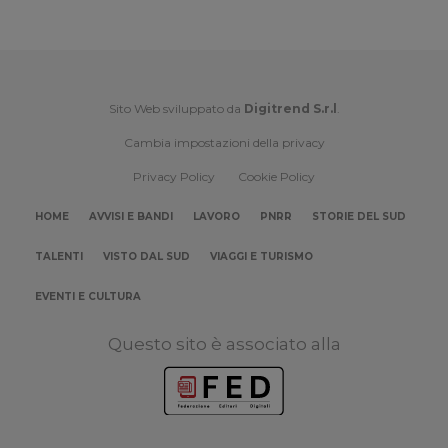
Sito Web sviluppato da
Digitrend S.r.l
.
Cambia impostazioni della privacy
Privacy Policy
Cookie Policy
HOME
AVVISI E BANDI
LAVORO
PNRR
STORIE DEL SUD
TALENTI
VISTO DAL SUD
VIAGGI E TURISMO
EVENTI E CULTURA
Questo sito è associato alla