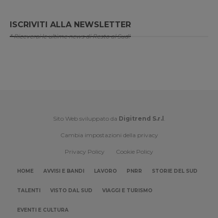
ISCRIVITI ALLA NEWSLETTER
* Riceverai le ultime news di Resto al Sud!
Sito Web sviluppato da
Digitrend S.r.l
.
Cambia impostazioni della privacy
Privacy Policy
Cookie Policy
HOME
AVVISI E BANDI
LAVORO
PNRR
STORIE DEL SUD
TALENTI
VISTO DAL SUD
VIAGGI E TURISMO
EVENTI E CULTURA