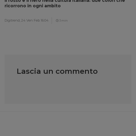
Il rosso e il nero nella cultura italiana: due colori che
ricorrono in ogni ambito
Digitrend,
24 Ven Feb 16:04
3 min
Lascia un commento