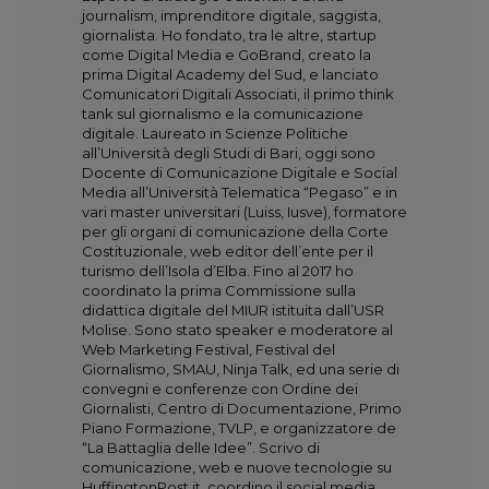
journalism, imprenditore digitale, saggista,
giornalista. Ho fondato, tra le altre, startup
come Digital Media e GoBrand, creato la
prima Digital Academy del Sud, e lanciato
Comunicatori Digitali Associati, il primo think
tank sul giornalismo e la comunicazione
digitale. Laureato in Scienze Politiche
all’Università degli Studi di Bari, oggi sono
Docente di Comunicazione Digitale e Social
Media all’Università Telematica “Pegaso” e in
vari master universitari (Luiss, Iusve), formatore
per gli organi di comunicazione della Corte
Costituzionale, web editor dell’ente per il
turismo dell’Isola d’Elba. Fino al 2017 ho
coordinato la prima Commissione sulla
didattica digitale del MIUR istituita dall’USR
Molise. Sono stato speaker e moderatore al
Web Marketing Festival, Festival del
Giornalismo, SMAU, Ninja Talk, ed una serie di
convegni e conferenze con Ordine dei
Giornalisti, Centro di Documentazione, Primo
Piano Formazione, TVLP, e organizzatore de
“La Battaglia delle Idee”. Scrivo di
comunicazione, web e nuove tecnologie su
HuffingtonPost.it, coordino il social media