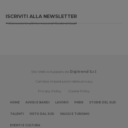
ISCRIVITI ALLA NEWSLETTER
* Riceverai le ultime news di Resto al Sud!
Sito Web sviluppato da
Digitrend S.r.l
.
Cambia impostazioni della privacy
Privacy Policy
Cookie Policy
HOME
AVVISI E BANDI
LAVORO
PNRR
STORIE DEL SUD
TALENTI
VISTO DAL SUD
VIAGGI E TURISMO
EVENTI E CULTURA