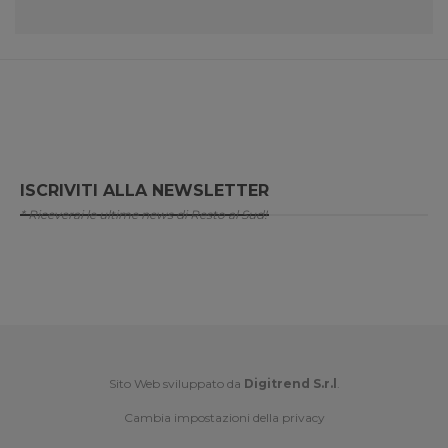
ISCRIVITI ALLA NEWSLETTER
* Riceverai le ultime news di Resto al Sud!
Sito Web sviluppato da
Digitrend S.r.l
.
Cambia impostazioni della privacy