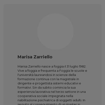
Marisa Zarriello
Marisa Zarriello nasce a foggia il 31 luglio 1982.
Vive a foggia e frequenta a Foggia le scuole e
l'università laureandosi in scienze della
formazione continua con la magistrale in
dirigente e progettista sistemi educativi e
formativi. Sin da subito comincia la sua
esperienza lavorativa nel terzo settore in una
cooperativa sociale impegnata nella
riabilitazione psichiatrica di soggetti adulti. In
seguito al conseguimento di un master in