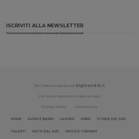
ISCRIVITI ALLA NEWSLETTER
* Riceverai le ultime news di Resto al Sud!
Sito Web sviluppato da
Digitrend S.r.l
.
Cambia impostazioni della privacy
Privacy Policy
Cookie Policy
HOME
AVVISI E BANDI
LAVORO
PNRR
STORIE DEL SUD
TALENTI
VISTO DAL SUD
VIAGGI E TURISMO