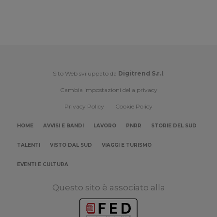
Sito Web sviluppato da
Digitrend S.r.l
.
Cambia impostazioni della privacy
Privacy Policy
Cookie Policy
HOME
AVVISI E BANDI
LAVORO
PNRR
STORIE DEL SUD
TALENTI
VISTO DAL SUD
VIAGGI E TURISMO
EVENTI E CULTURA
Questo sito è associato alla