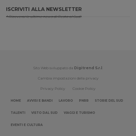
ISCRIVITI ALLA NEWSLETTER
* Riceverai le ultime news di Resto al Sud!
Sito Web sviluppato da
Digitrend S.r.l
.
Cambia impostazioni della privacy
Privacy Policy
Cookie Policy
HOME
AVVISI E BANDI
LAVORO
PNRR
STORIE DEL SUD
TALENTI
VISTO DAL SUD
VIAGGI E TURISMO
EVENTI E CULTURA