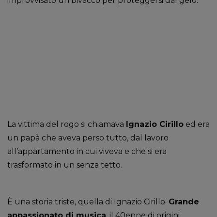
improvvisato un bivacco per proteggersi dal gelo.
La vittima del rogo si chiamava
Ignazio Cirillo
ed era
un papà che aveva perso tutto, dal lavoro
all’appartamento in cui viveva e che si era
trasformato in un senza tetto.
È una storia triste, quella di Ignazio Cirillo.
Grande
appassionato di musica
, il 40enne di origini