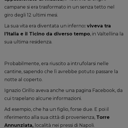
campane si era trasformato in un senza tetto nel
giro degli 12 ultimi mesi.
La sua vita era diventata un inferno
: viveva tra
l’Italia e il Ticino da diverso tempo
, in Valtellina la
sua ultima residenza.
Probabilmente, era riuscito a intrufolarsi nelle
cantine, sapendo che lì avrebbe potuto passare la
notte al coperto.
Ignazio Cirillo aveva anche una pagina Facebook, da
cui trapelano alcune informazioni.
Ad esempio, che ha un figlio, forse due. E poi il
riferimento alla sua città di provenienza,
Torre
Annunziata,
località nei pressi di Napoli.