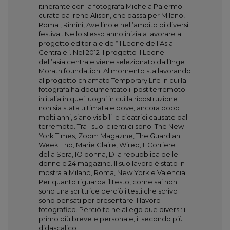
itinerante con la fotografa Michela Palermo
curata da Irene Alison, che passa per Milano,
Roma , Rimini, Avellino e nell’ambito di diversi
festival. Nello stesso anno inizia a lavorare al
progetto editoriale de “Il Leone dell’Asia
Centrale”. Nel 2012 Il progetto il Leone
dell’asia centrale viene selezionato dall’Inge
Morath foundation. Al momento sta lavorando
al progetto chiamato Temporary Life in cui la
fotografa ha documentato il post terremoto
in italia in quei luoghi in cui la ricostruzione
non sia stata ultimata e dove, ancora dopo
molti anni, siano visibili le cicatrici causate dal
terremoto. Tra I suoi clienti ci sono: The New
York Times, Zoom Magazine, The Guardian
Week End, Marie Claire, Wired, Il Corriere
della Sera, IO donna, D la repubblica delle
donne e 24 magazine. Il suo lavoro è stato in
mostra a Milano, Roma, New York e Valencia.
Per quanto riguarda il testo, come sai non
sono una scrittrice perciò i testi che scrivo
sono pensati per presentare il lavoro
fotografico. Perciò te ne allego due diversi: il
primo più breve e personale, il secondo più
didascalico