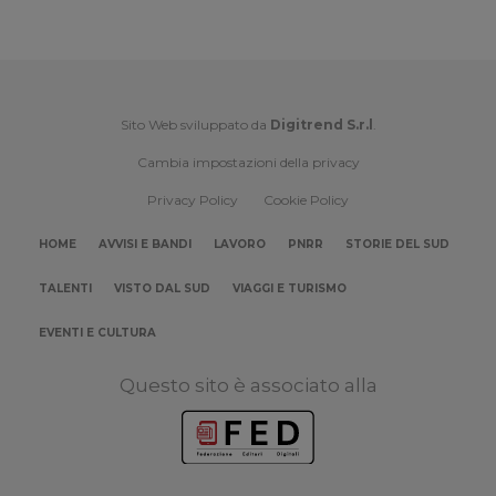
Sito Web sviluppato da
Digitrend S.r.l
.
Cambia impostazioni della privacy
Privacy Policy
Cookie Policy
HOME
AVVISI E BANDI
LAVORO
PNRR
STORIE DEL SUD
TALENTI
VISTO DAL SUD
VIAGGI E TURISMO
EVENTI E CULTURA
Questo sito è associato alla