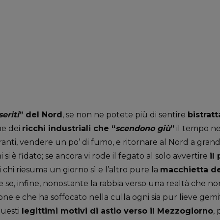
seriti
” del Nord
, se non ne potete più di sentire
bistratt
ne dei
ricchi industriali che “
scendono giù
”
il tempo ne
ranti, vendere un po’ di fumo, e ritornare al Nord a grand
i è fidato; se ancora vi rode il fegato al solo avvertire
il
 chi riesuma un giorno sì e l’altro pure la
macchietta de
 e se, infine, nonostante la rabbia verso una realtà che no
ione e che ha soffocato nella culla ogni sia pur lieve gemi
questi
legittimi motivi di astio verso il Mezzogiorno
,