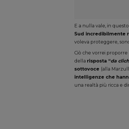
E a nulla vale, in questo
Sud incredibilmente r
voleva proteggere, sono
Ciò che vorrei proporre q
della
risposta “
da clic
sottovoce
(alla Marzull
intelligenze che han
una realtà più ricca e d