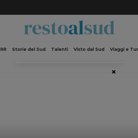
NRR
Storie del Sud
Talenti
Visto dal Sud
Viaggi e Tu
×