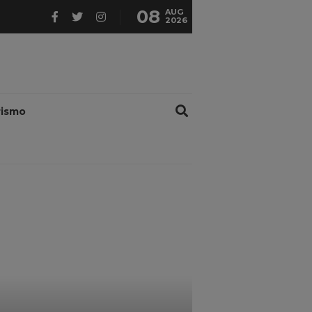
08
AUG
2026
rismo