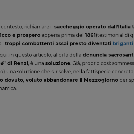
 contesto, richiamare il
saccheggio operato dall’Italia 
icco e prospero
appena prima del
1861
(testimonial di 
 i
troppi combattenti assai presto diventati
briganti
ui, in questo articolo, al di là della
denuncia sacrosant
hé
” di Renzi
, è una
soluzione
. Già, proprio così: somm
o) una soluzione che si risolve, nella fattispecie concreta,
no dovuto, voluto abbandonare il Mezzogiorno
per sp
inamica.