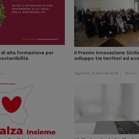
 di alta formazione per
Il Premio Innovazione Sicili
sostenibilità
sviluppo tra territori ed ec
Digitrend,
26 Mar Mar 16:38
in
5 min