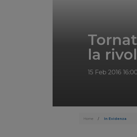
Tornat
la riv
15 Feb 2016 16:0
Home
/
In Evidenza