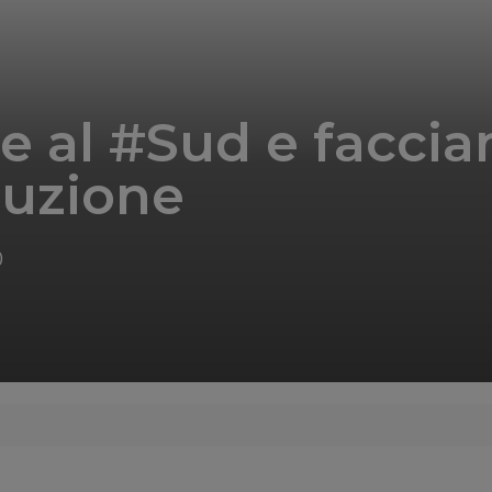
e al #Sud e facci
oluzione
0