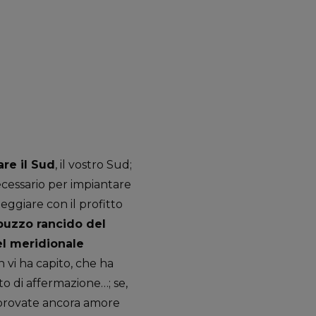
are il Sud
, il vostro Sud;
cessario per impiantare
eggiare con il profitto
 puzzo rancido del
l meridionale
n vi ha capito, che ha
to di affermazione…; se,
 provate ancora amore