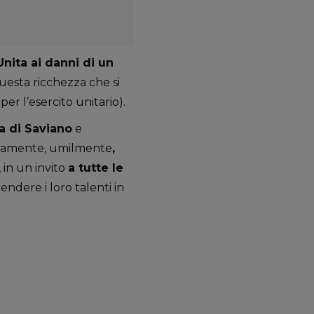
Unita ai danni di un
questa ricchezza che si
per l’esercito unitario).
a di Saviano
e
essamente, umilmente
,
 in un invito
a tutte le
endere i loro talenti in