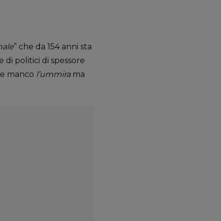
nale
” che da 154 anni sta
di politici di spessore
ede manco
l’ummira
ma