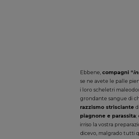
Ebbene,
compagni “
in
se ne avete le palle pie
i loro scheletri maleodo
grondante sangue di chi s
razzismo strisciante
di
piagnone e parassita
;
irriso la vostra preparaz
dicevo, malgrado tutti 