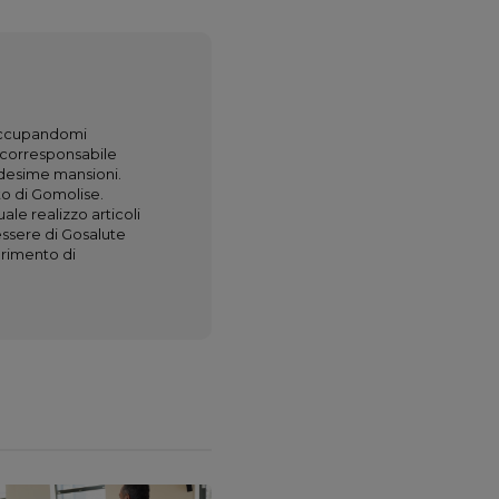
occupandomi
o corresponsabile
edesime mansioni.
o di Gomolise.
le realizzo articoli
essere di Gosalute
erimento di