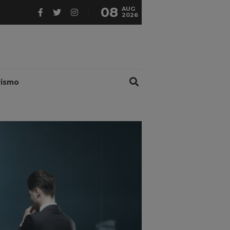
08
AUG
2026
rismo