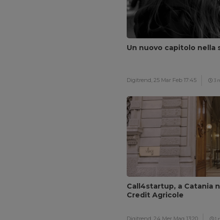
Un nuovo capitolo nella s
Digitrend,
25 Mar Feb 17:45
3 
Call4startup, a Catania n
Credit Agricole
Digitrend,
24 Mer Mag 13:20
1 