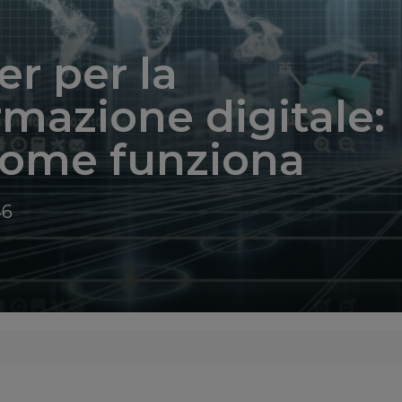
r per la
rmazione digitale:
come funziona
46