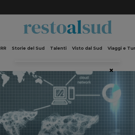
NRR
Storie del Sud
Talenti
Visto dal Sud
Viaggi e Tu
×