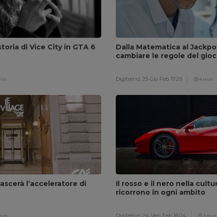
toria di Vice City in GTA 6
Dalla Matematica al Jackpo
cambiare le regole del gio
Digitrend,
25 Gio Feb 17:29
min
4 min
ascerà l’acceleratore di
Il rosso e il nero nella cultu
ricorrono in ogni ambito
Digitrend,
24 Ven Feb 16:04
min
3 min