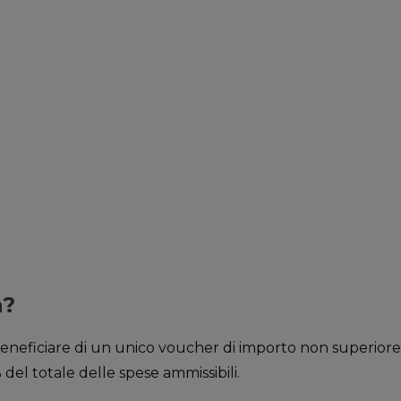
a?
neficiare di un unico voucher di importo non superiore a
el totale delle spese ammissibili.