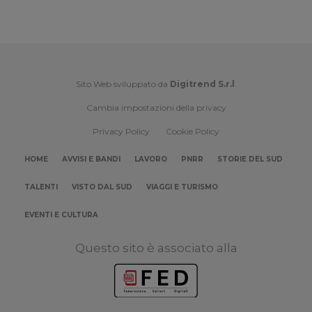
Sito Web sviluppato da
Digitrend S.r.l
.
Cambia impostazioni della privacy
Privacy Policy
Cookie Policy
HOME
AVVISI E BANDI
LAVORO
PNRR
STORIE DEL SUD
TALENTI
VISTO DAL SUD
VIAGGI E TURISMO
EVENTI E CULTURA
Questo sito è associato alla