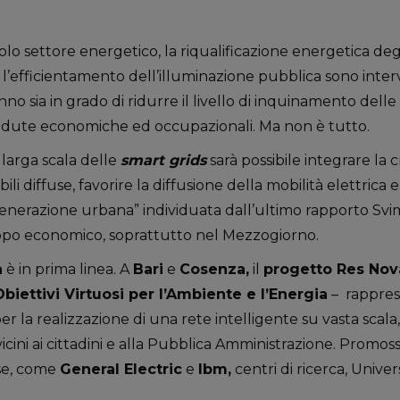
solo settore energetico, la riqualificazione energetica degl
l’efficientamento dell’illuminazione pubblica sono interv
nno sia in grado di ridurre il livello di inquinamento delle 
cadute economiche ed occupazionali. Ma non è tutto.
 larga scala delle
smart grids
sarà possibile integrare la
ili diffuse, favorire la diffusione della mobilità elettrica 
generazione urbana” individuata dall’ultimo rapporto S
iluppo economico, soprattutto nel Mezzogiorno.
a
è in prima linea. A
Bari
e
Cosenza,
il
progetto Res Nov
Obiettivi Virtuosi per l’Ambiente e l’Energia
– rappres
r la realizzazione di una rete intelligente su vasta scala,
 vicini ai cittadini e alla Pubblica Amministrazione. Promo
se, come
General Electric
e
Ibm,
centri di ricerca, Unive