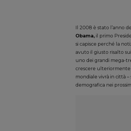
Il 2008 è stato l’anno del
Obama,
il primo Presid
si capisce perché la not
avuto il giusto risalto s
uno dei grandi mega-tre
crescere ulteriormente 
mondiale vivrà in città –
demografica nei prossim