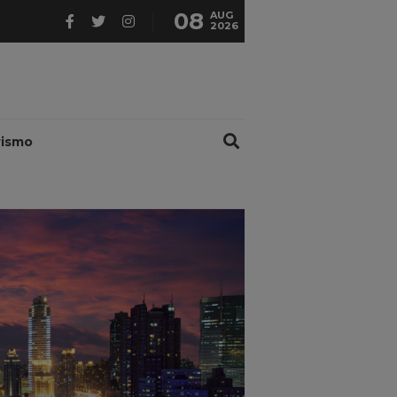
08
AUG
2026
rismo