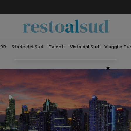
NRR
Storie del Sud
Talenti
Visto dal Sud
Viaggi e Tu
×