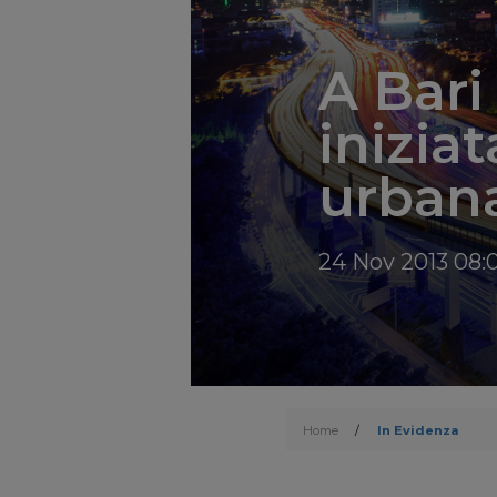
A Bari
inizia
urbana
24 Nov 2013 08:0
Home
/
In Evidenza