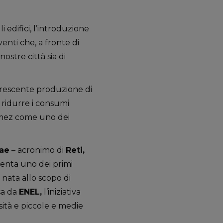
i edifici, l’introduzione
enti che, a fronte di
nostre città sia di
 crescente produzione di
e ridurre i consumi
vimez come uno dei
ae
– acronimo di
Reti,
enta uno dei primi
 nata allo scopo di
ssa da
ENEL,
l’iniziativa
rsità e piccole e medie