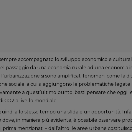
 sempre accompagnato lo sviluppo economico e culturale
 del passaggio da una economia rurale ad una economia ind
con l’urbanizzazione si sono amplificati fenomeni come la d
one sociale, a cui si aggiungono le problematiche legate 
ivamente a quest’ultimo punto, basti pensare che oggi le 
 di CO2 a livello mondiale.
 quindi allo stesso tempo una sfida e un’opportunità. Infat
go dove, in maniera più evidente, è possibile osservare pro
prima menzionati – dall’altro le aree urbane costituiscon