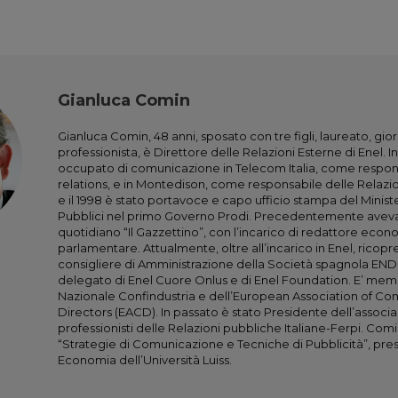
Gianluca Comin
Gianluca Comin, 48 anni, sposato con tre figli, laureato, gior
professionista, è Direttore delle Relazioni Esterne di Enel. In
occupato di comunicazione in Telecom Italia, come respo
relations, e in Montedison, come responsabile delle Relazioni
e il 1998 è stato portavoce e capo ufficio stampa del Minist
Pubblici nel primo Governo Prodi. Precedentemente aveva 
quotidiano “Il Gazzettino”, con l’incarico di redattore eco
parlamentare. Attualmente, oltre all’incarico in Enel, ricopre
consigliere di Amministrazione della Società spagnola END
delegato di Enel Cuore Onlus e di Enel Foundation. E’ mem
Nazionale Confindustria e dell’European Association of C
Directors (EACD). In passato è stato Presidente dell’associ
professionisti delle Relazioni pubbliche Italiane-Ferpi. Com
“Strategie di Comunicazione e Tecniche di Pubblicità”, press
Economia dell’Università Luiss.