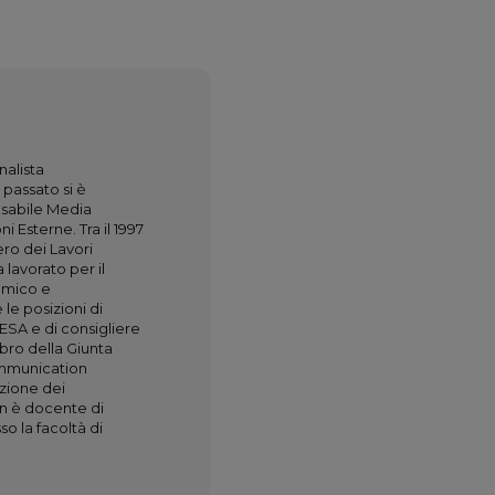
nalista
 passato si è
nsabile Media
 Esterne. Tra il 1997
ero dei Lavori
lavorato per il
nomico e
 le posizioni di
ESA e di consigliere
bro della Giunta
ommunication
azione dei
in è docente di
o la facoltà di