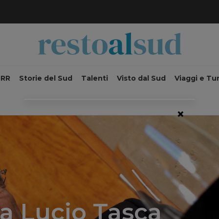
NRR
Storie del Sud
Talenti
Visto dal Sud
Viaggi e Tu
×
a Lucio Tasca