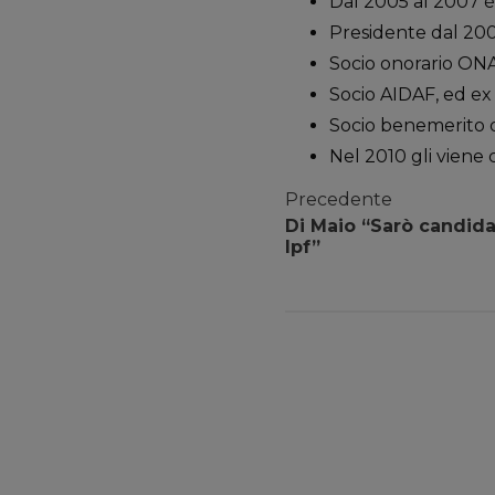
Dal 2005 al 2007 è 
Presidente dal 2002
Socio onorario ON
Socio AIDAF, ed ex 
Socio benemerito d
Nel 2010 gli viene 
Precedente
Di Maio “Sarò candidat
Ipf”