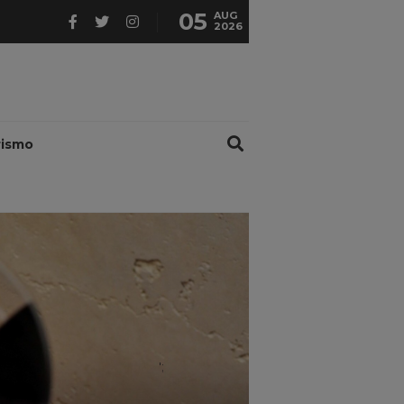
05
AUG
2026
rismo
';