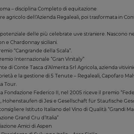
Roma – disciplina Completo di equitazione
e agricolo dell’Azienda Regaleali, poi trasformata in Con
l potenziale delle più celebrate uve straniere. Nascono ne
 e Chardonnay siciliani.
premio “Cangrande della Scala”.
Premio Internazionale “Gran Vinitaly”
te di Conte Tasca d’Almerita Srl Agricola, azienda vitivinic
rietà e la gestione di 5 Tenute – Regaleali, Capofaro Mal
La Tour.
a Fondazione Federico II, nel 2005 riceve il premio “Fede
, Hohenstaufen di Jesi e Gesellschaft für Staufische Ge
onsigliere Istituto Italiano del Vino di Qualità “Grandi Mar
zione Grand Cru d’Italia”
azione Amici di Aspen