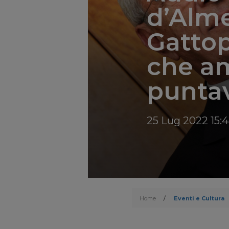
d’Alme
Gattop
che am
puntav
25 Lug 2022 15:
Home
/
Eventi e Cultura