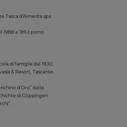
te Tasca d’Almerita spa
l 1988 e ‘89 il primo
ola di famiglia dal 1830,
vasia & Resort, Tascante,
richino d’Oro” dalla
schichte di Göppingen.
chi”.