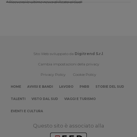
* Riceverai le ultime news di Resto al Sud!
Sito Web sviluppato da
Digitrend S.r.l
.
Cambia impostazioni della privacy
Privacy Policy
Cookie Policy
HOME
AVVISI E BANDI
LAVORO
PNRR
STORIE DEL SUD
TALENTI
VISTO DAL SUD
VIAGGI E TURISMO
EVENTI E CULTURA
Questo sito è associato alla