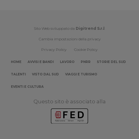
Sito Web sviluppato da
Digitrend S.r.l
.
Cambia impostazioni della privacy
Privacy Policy
Cookie Policy
HOME
AVVISI E BANDI
LAVORO
PNRR
STORIE DEL SUD
TALENTI
VISTO DAL SUD
VIAGGI E TURISMO
EVENTI E CULTURA
Questo sito è associato alla