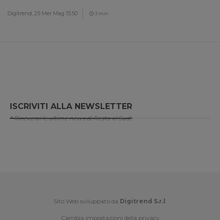
Digitrend,
25 Mer Mag 15:50
3 min
ISCRIVITI ALLA NEWSLETTER
* Riceverai le ultime news di Resto al Sud!
Sito Web sviluppato da
Digitrend S.r.l
.
Cambia impostazioni della privacy