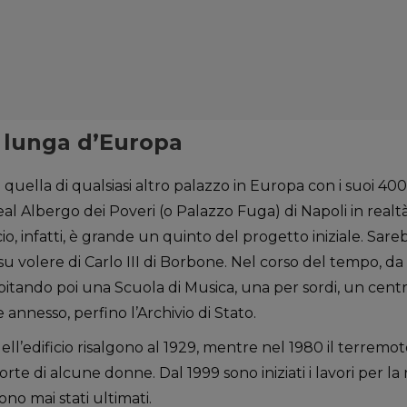
ù lunga d’Europa
quella di qualsiasi altro palazzo in Europa con i suoi 400
Real Albergo dei Poveri (o Palazzo Fuga) di Napoli in realt
cio, infatti, è grande un quinto del progetto iniziale. Sareb
 su volere di Carlo III di Borbone. Nel corso del tempo, d
spitando poi una Scuola di Musica, una per sordi, un cent
annesso, perfino l’Archivio di Stato.
 dell’edificio risalgono al 1929, mentre nel 1980 il terremot
orte di alcune donne. Dal 1999 sono iniziati i lavori per la
no mai stati ultimati.