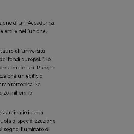
uzione di un’“Accademia
 arti’ e nell’unione,
tauro all’università
dei fondi europei. “Ho
are una sorta di Pompei
zza che un edificio
architettonica. Se
erzo millennio’
traordinario in una
uola di specializzazione
el sogno illuminato di