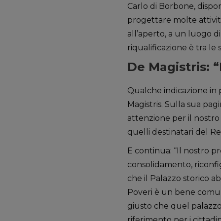
Carlo di Borbone, dispo
progettare molte attivi
all’aperto, a un luogo d
riqualificazione è tra le
De Magistris: 
Qualche indicazione in 
Magistris. Sulla sua pag
attenzione per il nostro
quelli destinatari del R
E continua: “Il nostro p
consolidamento, riconfig
che il Palazzo storico abb
Poveri è un bene comun
giusto che quel palazzo 
riferimento per i cittadini