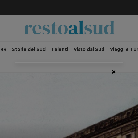
NRR
Storie del Sud
Talenti
Visto dal Sud
Viaggi e Tu
×