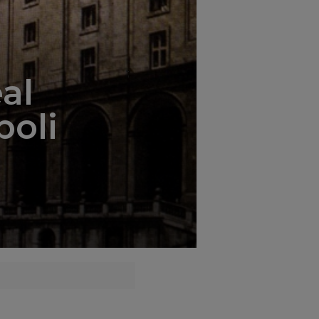
';
eal
poli