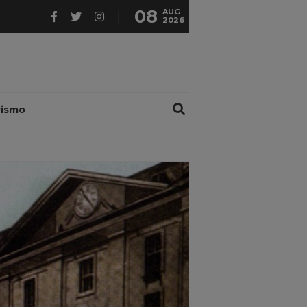
08
AUG
2026
rismo