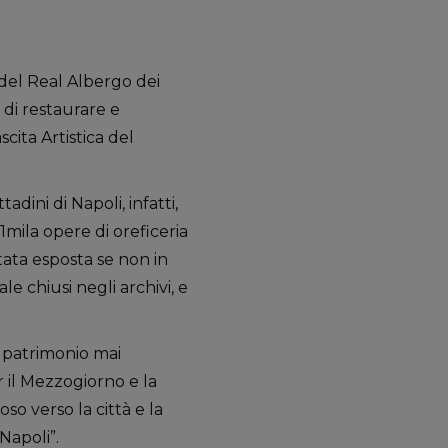
 del Real Albergo dei
 di restaurare e
scita Artistica del
ini di Napoli, infatti,
1mila opere di oreficeria
tata esposta se non in
 chiusi negli archivi, e
 patrimonio mai
r il Mezzogiorno e la
so verso la città e la
Napoli”.