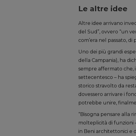
Le altre idee
Altre idee arrivano inv
del Sud”, ovvero “un vero
com’era nel passato, di 
Uno dei più grandi espert
della Campania), ha dich
sempre affermato che, i
settecentesco – ha spie
storico stravolto da rest
dovessero arrivare i fon
potrebbe unire, finalmen
“Bisogna pensare alla rin
molteplicità di funzioni 
in Beni architettonici e