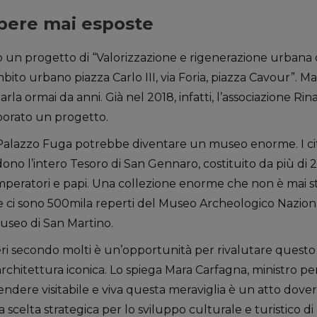
pere mai esposte
to un progetto di “Valorizzazione e rigenerazione urbana
bito urbano piazza Carlo III, via Foria, piazza Cavour”. Ma
parla ormai da anni. Già nel 2018, infatti, l’associazione Rina
orato un progetto.
alazzo Fuga potrebbe diventare un museo enorme. I cittad
dono l’intero Tesoro di San Gennaro, costituito da più di 2
imperatori e papi. Una collezione enorme che non è mai s
 ci sono 500mila reperti del Museo Archeologico Nazionale
 Museo di San Martino.
eri secondo molti è un’opportunità per rivalutare questo
architettura iconica. Lo spiega Mara Carfagna, ministro pe
endere visitabile e viva questa meraviglia è un atto dovero
scelta strategica per lo sviluppo culturale e turistico di 