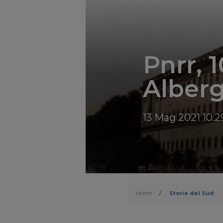
Pnrr, 1
Alberg
13 Mag 2021 10:2
Home
/
Storie del Sud