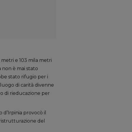
 metri e 103 mila metri
à non è mai stato
be stato rifugio per i
a luogo di carità divenne
ro di rieducazione per
o d’Irpinia provocò il
 ristrutturazione del