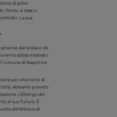
ntono di poter
e. Penso al teatro
lluminato. La sua
”
ttamente dal sindaco de
l Governo abbia mostrato
del Comune di Napoli tra
tire per interventi di
lotti). Abbiamo previsto
ormazione. L’Albergo dei
e al suo futuro. È
unto attrattivo e di