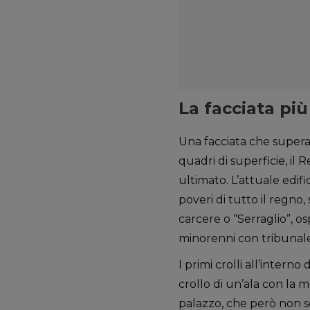
La facciata pi
Una facciata che supera 
quadri di superficie, il 
ultimato. L’attuale edifi
poveri di tutto il regno,
carcere o “Serraglio”, o
minorenni con tribunale 
I primi crolli all’interno
crollo di un’ala con la m
palazzo, che però non so