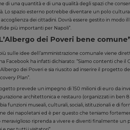
ne di una quantità e di una qualità degli spazi che conse
tà. Lo spazio esterno potrebbe diventare un polo cultural
i accoglienza dei cittadini. Dovrà essere gestito in modo i
 sfide più importanti per Napoli”.
“L’Albergo dei Poveri bene comune
più sulle idee dell’amministrazione comunale viene dire
ina Facebook ha infatti dichiarato: “Siamo contenti che i
 Albergo dei Poveri e sia riuscito ad inserire il progetto 
ecovery Plan”.
rogetto prevede un impegno di 150 milioni di euro da inves
urazione architettonica e restauro (organizzati in ben 8 
ia funzioni museali, culturali, sociali, istituzionali e di f
e dei napoletani ed è per questo che teniamo fortement
meraviglioso riprenda a vivere e diventi finalmente un p
 e per tutti i visitatori”.