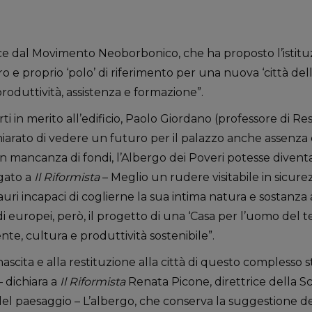
ece dal Movimento Neoborbonico, che ha proposto l’istit
 e proprio ‘polo’ di riferimento per una nuova ‘città delle
produttività, assistenza e formazione”.
i in merito all’edificio, Paolo Giordano (professore di Res
iarato di vedere un futuro per il palazzo anche assenza 
n mancanza di fondi, l’Albergo dei Poveri potesse divent
gato a
Il Riformista
– Meglio un rudere visitabile in sicure
auri incapaci di coglierne la sua intima natura e sostanza 
di europei, però, il progetto di una ‘Casa per l’uomo del t
te, cultura e produttività sostenibile”.
ascita e alla restituzione alla città di questo complesso s
– dichiara a
Il Riformista
Renata Picone, direttrice della Sc
 del paesaggio – L’albergo, che conserva la suggestione d