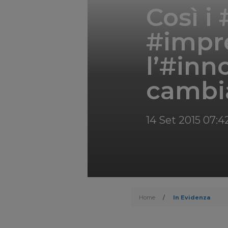
Così i
#impre
l’#inn
cambi
14 Set 2015 07:4
Home
/
In Evidenza