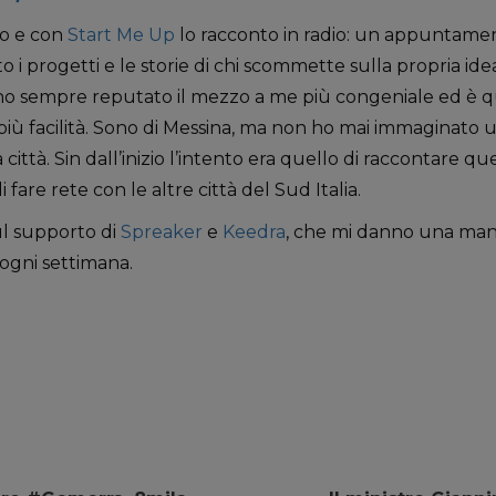
to e con
Start Me Up
lo racconto in radio: un appuntame
to i progetti e le storie di chi scommette sulla propria ide
l’ho sempre reputato il mezzo a me più congeniale ed è 
più facilità. Sono di Messina, ma non ho mai immaginat
 città. Sin dall’inizio l’intento era quello di raccontare 
fare rete con le altre città del Sud Italia.
ul supporto di
Spreaker
e
Keedra
, che mi danno una man
ogni settimana.