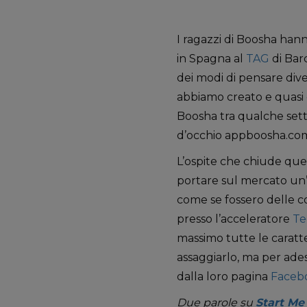
I ragazzi di Boosha hann
in Spagna al
TAG
di Bar
dei modi di pensare diver
abbiamo creato e quasi 
Boosha tra qualche setti
d’occhio appboosha.co
L’ospite che chiude qu
portare sul mercato un’an
come se fossero delle co
presso l’acceleratore
Te
massimo tutte le caratte
assaggiarlo, ma per ade
dalla loro pagina
Faceb
Due parole su
Start Me