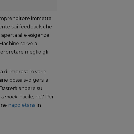
e imprenditore immetta
mente sui feedback che
 aperta alle esigenze
 Machine serve a
terpretare meglio gli
 di impresa in varie
ine possa svolgersi a
 Basterà andare su
u
unlock
. Facile, no? Per
ione
napoletana
in