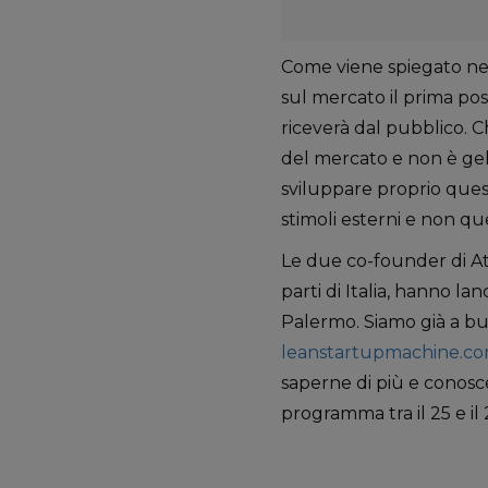
Come viene spiegato nel
sul mercato il prima po
riceverà dal pubblico. 
del mercato e non è gel
sviluppare proprio quest
stimoli esterni e non qu
Le due co-founder di At
parti di Italia, hanno l
Palermo. Siamo già a b
leanstartupmachine.c
saperne di più e conosc
programma tra il 25 e il 