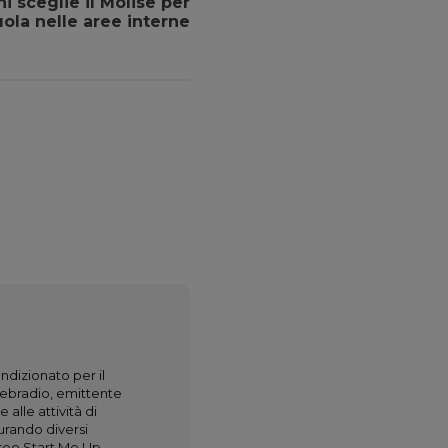
ni sceglie il Molise per
ola nelle aree interne
dizionato per il
webradio, emittente
alle attività di
urando diversi
reo Start Me Up,