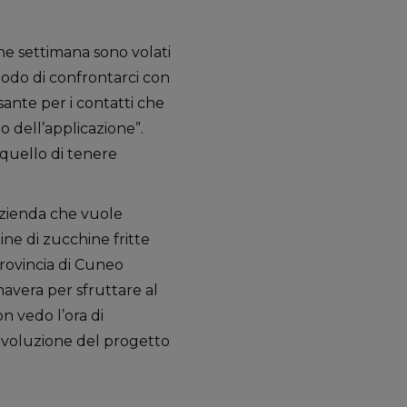
ine settimana sono volati
odo di confrontarci con
sante per i contatti che
 dell’applicazione”.
 quello di tenere
azienda che vuole
ine di zucchine fritte
provincia di Cuneo
avera per sfruttare al
n vedo l’ora di
’evoluzione del progetto