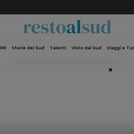
NRR
Storie del Sud
Talenti
Visto dal Sud
Viaggi e Tu
×