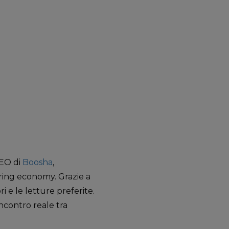
CEO di
Boosha
,
aring economy. Grazie a
i e le letture preferite.
incontro reale tra