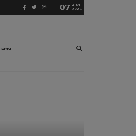
07
AUG
2026
rismo