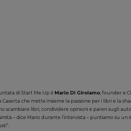
puntata di Start Me Up è
Mario Di Girolamo
, founder e 
a Caserta che mette insieme la passione per i libri e la sh
 scambiare libri, condividere opinioni e pareri sugli autor
simità – dice Mario durante l’intervista – puntiamo su un 
sti”.