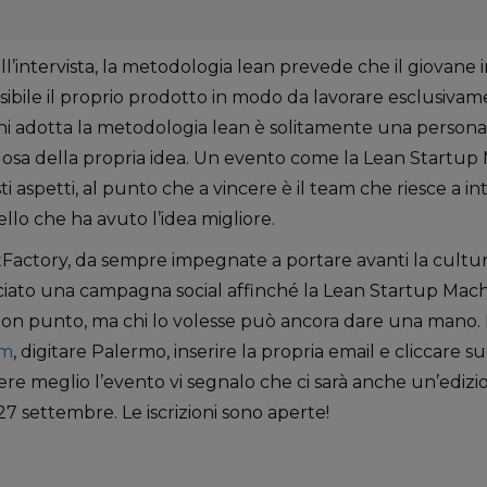
l’intervista, la metodologia lean prevede che il giovan
ssibile il proprio prodotto in modo da lavorare esclusiva
Chi adotta la metodologia lean è solitamente una persona
osa della propria idea. Un evento come la Lean Startup
i aspetti, al punto che a vincere è il team che riesce a in
ello che ha avuto l’idea migliore.
Factory, da sempre impegnate a portare avanti la cultura
anciato una campagna social affinché la Lean Startup Mach
uon punto, ma chi lo volesse può ancora dare una mano.
om
, digitare Palermo, inserire la propria email e cliccare s
ere meglio l’evento vi segnalo che ci sarà anche un’ediz
27 settembre. Le iscrizioni sono aperte!