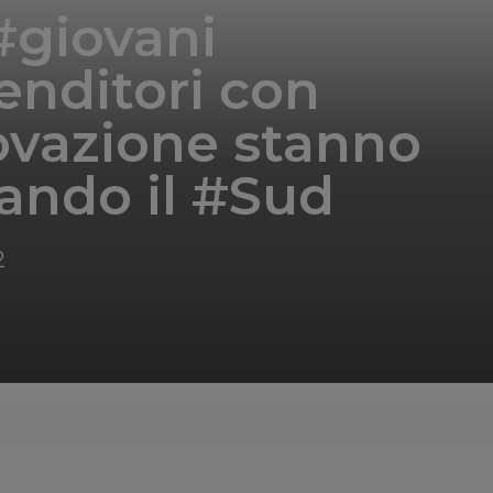
 #giovani
nditori con
ovazione stanno
ando il #Sud
2