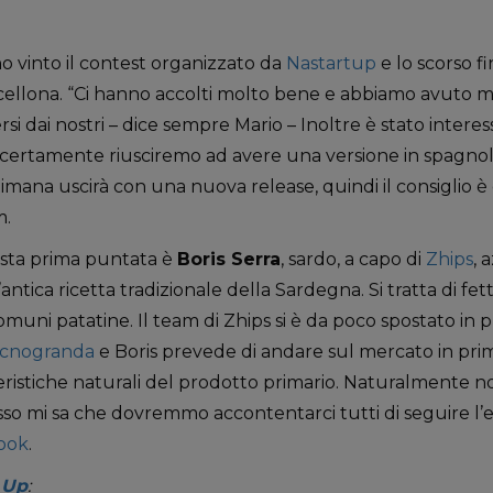
o vinto il contest organizzato da
Nastartup
e lo scorso f
cellona. “Ci hanno accolti molto bene e abbiamo avuto m
si dai nostri – dice sempre Mario – Inoltre è stato interes
certamente riusciremo ad avere una versione in spagnolo
mana uscirà con una nuova release, quindi il consiglio è
m.
esta prima puntata è
Boris Serra
, sardo, a capo di
Zhips
, 
tica ricetta tradizionale della Sardegna. Si tratta di fett
muni patatine. Il team di Zhips si è da poco spostato in 
cnogranda
e Boris prevede di andare sul mercato in prim
ristiche naturali del prodotto primario. Naturalmente no
sso mi sa che dovremmo accontentarci tutti di seguire l
ook
.
 Up
: