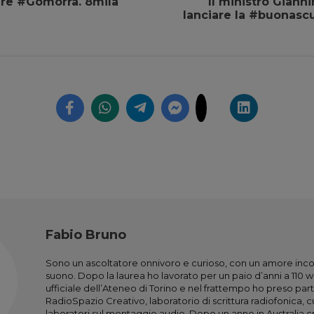
ere #Gomorra. 8mila
Il ministro Gianni
lanciare la #buonascu
Fabio Bruno
Sono un ascoltatore onnivoro e curioso, con un amore incon
suono. Dopo la laurea ho lavorato per un paio d’anni a 110 
ufficiale dell’Ateneo di Torino e nel frattempo ho preso parte 
RadioSpazio Creativo, laboratorio di scrittura radiofonica, c
laboratori sul montaggio audio. Dopo un anno in Australia c