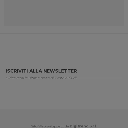
ISCRIVITI ALLA NEWSLETTER
* Riceverai le ultime news di Resto al Sud!
Sito Web sviluppato da
Digitrend S.r.l
.