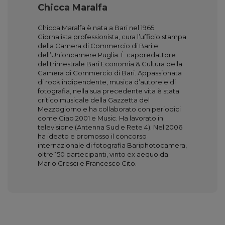
Chicca Maralfa
Chicca Maralfa è nata a Bari nel 1965.
Giornalista professionista, cura l’ufficio stampa
della Camera di Commercio di Bari e
dell’Unioncamere Puglia. È caporedattore
del trimestrale Bari Economia & Cultura della
Camera di Commercio di Bari. Appassionata
di rock indipendente, musica d’autore e di
fotografia, nella sua precedente vita è stata
critico musicale della Gazzetta del
Mezzogiorno e ha collaborato con periodici
come Ciao 2001 e Music. Ha lavorato in
televisione (Antenna Sud e Rete 4). Nel 2006
ha ideato e promosso il concorso
internazionale di fotografia Bariphotocamera,
oltre 150 partecipanti, vinto ex aequo da
Mario Cresci e Francesco Cito.