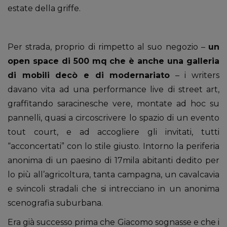
estate della griffe.
Per strada, proprio di rimpetto al suo negozio –
un
open space di 500 mq che è anche una galleria
di mobili decò e di modernariato
– i writers
davano vita ad una performance live di street art,
graffitando saracinesche vere, montate ad hoc su
pannelli, quasi a circoscrivere lo spazio di un evento
tout court, e ad accogliere gli invitati, tutti
“acconcertati” con lo stile giusto. Intorno la periferia
anonima di un paesino di 17mila abitanti dedito per
lo più all’agricoltura, tanta campagna, un cavalcavia
e svincoli stradali che si intrecciano in un anonima
scenografia suburbana.
Era già successo prima che Giacomo sognasse e che i