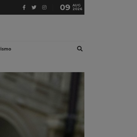
09
AUG
2026
rismo