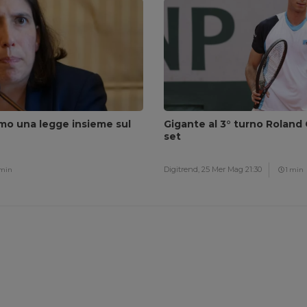
amo una legge insieme sul
Gigante al 3° turno Roland G
set
Digitrend,
25 Mer Mag 21:30
 min
1 min