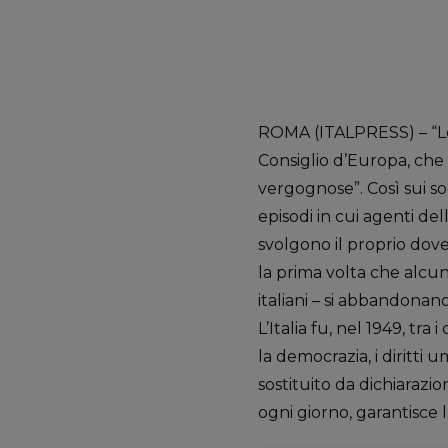
ROMA (ITALPRESS) – “Le 
Consiglio d’Europa, che 
vergognose”. Così sui so
episodi in cui agenti de
svolgono il proprio dov
la prima volta che alcun
italiani – si abbandonano
L’Italia fu, nel 1949, tr
la democrazia, i diritti 
sostituito da dichiarazi
ogni giorno, garantisce l