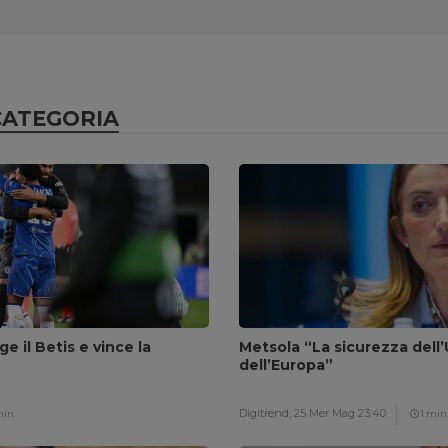
CATEGORIA
ge il Betis e vince la
Metsola “La sicurezza dell’
dell’Europa”
Digitrend,
25 Mer Mag 23:40
min
1 min