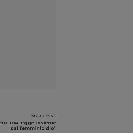
Successivo
amo una legge insieme
sul femminicidio”