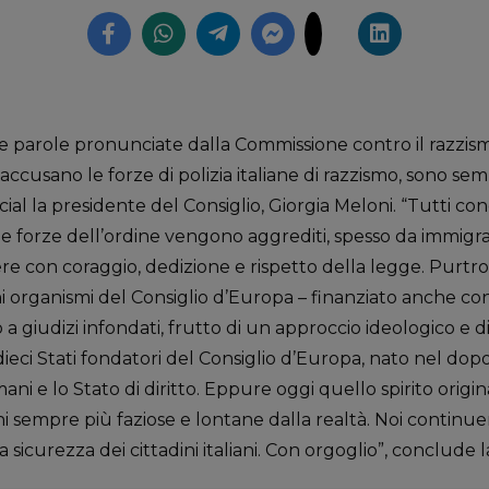
parole pronunciate dalla Commissione contro il razzismo
accusano le forze di polizia italiane di razzismo, sono s
cial la presidente del Consiglio, Giorgia Meloni. “Tutti c
lle forze dell’ordine vengono aggrediti, spesso da immigra
ere con coraggio, dedizione e rispetto della legge. Purt
i organismi del Consiglio d’Europa – finanziato anche con i
 a giudizi infondati, frutto di un approccio ideologico e di
a i dieci Stati fondatori del Consiglio d’Europa, nato nel 
umani e lo Stato di diritto. Eppure oggi quello spirito origi
oni sempre più faziose e lontane dalla realtà. Noi continu
a sicurezza dei cittadini italiani. Con orgoglio”, conclude 