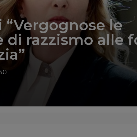
 “Vergognose le
 di razzismo alle f
zia”
:40