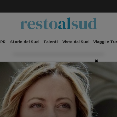
NRR
Storie del Sud
Talenti
Visto dal Sud
Viaggi e Tu
×