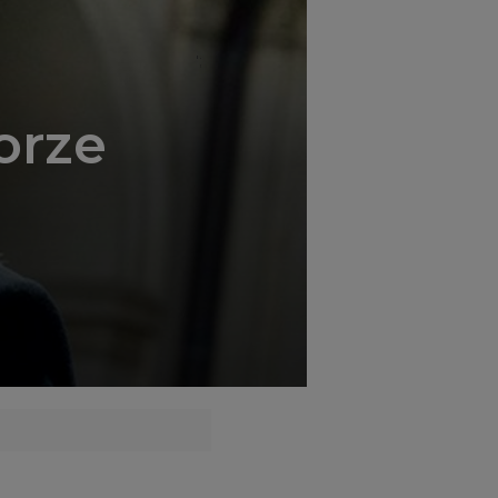
';
orze