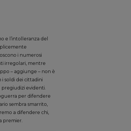
 e l’intolleranza del
emplicemente
onoscono i numerosi
ti irregolari, mentre
roppo – aggiunge – non è
 soldi dei cittadini
 pregiudizi evidenti.
dopoguerra per difendere
nario sembra smarrito,
eremo a difendere chi,
la premier.