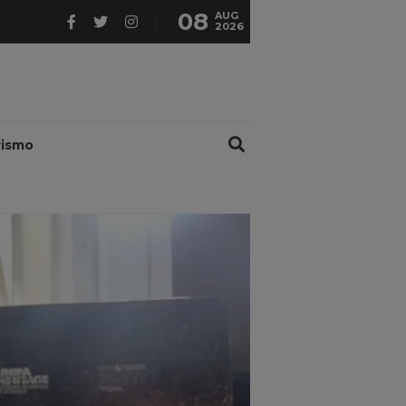
08
AUG
2026
rismo