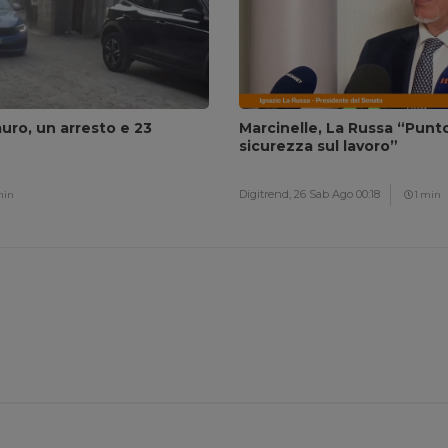
auro, un arresto e 23
Marcinelle, La Russa “Punto 
sicurezza sul lavoro”
Digitrend,
26 Sab Ago 00:18
min
1 min