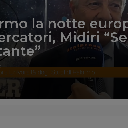
rmo la notte euro
ercatori, Midiri “S
tante”
5