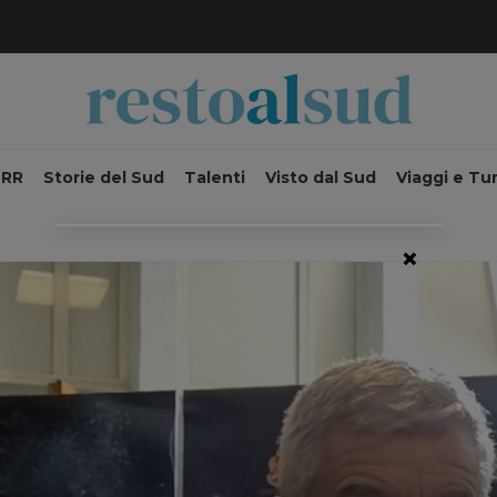
NRR
Storie del Sud
Talenti
Visto dal Sud
Viaggi e Tu
×