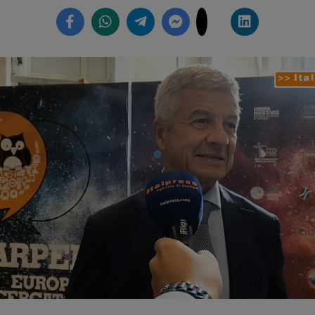
Loaded
:
39.07%