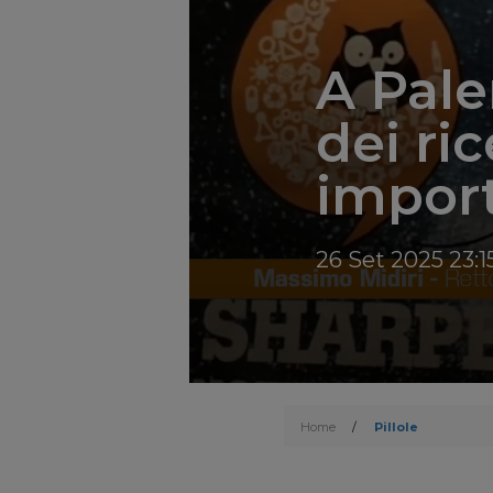
A Pale
dei ric
impor
26 Set 2025 23:1
Home
/
Pillole