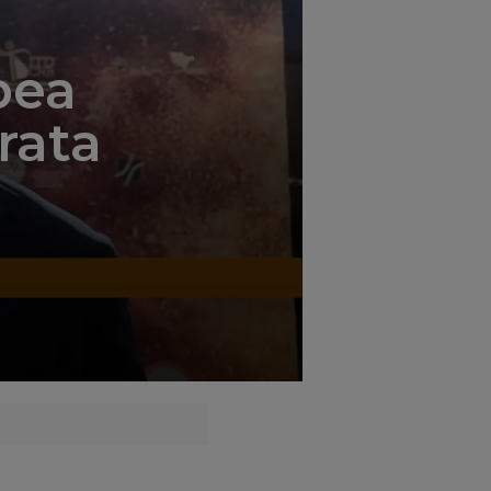
';
pea
erata