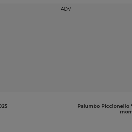
025
Palumbo Piccionello “
mome