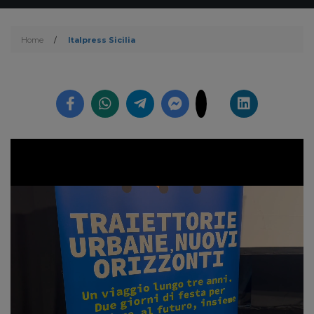
Home
/
Italpress Sicilia