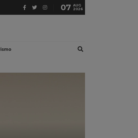
07
AUG
2026
rismo