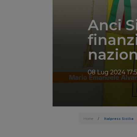
Anci Si
finanz
nazion
08 Lug 2024 17:
Home
/
Italpress Sicilia