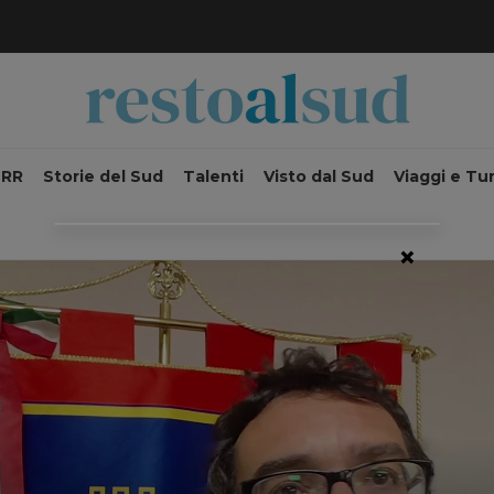
NRR
Storie del Sud
Talenti
Visto dal Sud
Viaggi e Tu
×