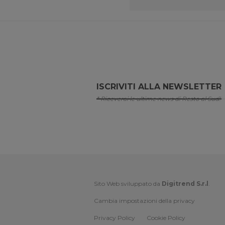
ISCRIVITI ALLA NEWSLETTER
* Riceverai le ultime news di Resto al Sud!
Sito Web sviluppato da
Digitrend S.r.l
.
Cambia impostazioni della privacy
Privacy Policy
Cookie Policy