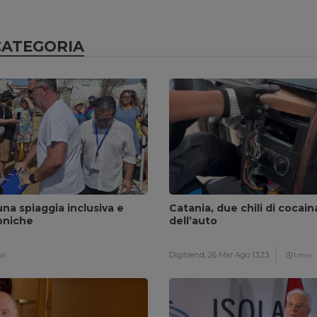
CATEGORIA
na spiaggia inclusiva e
Catania, due chili di cocai
oniche
dell’auto
Digitrend,
26 Mar Ago 13:23
in
1 min