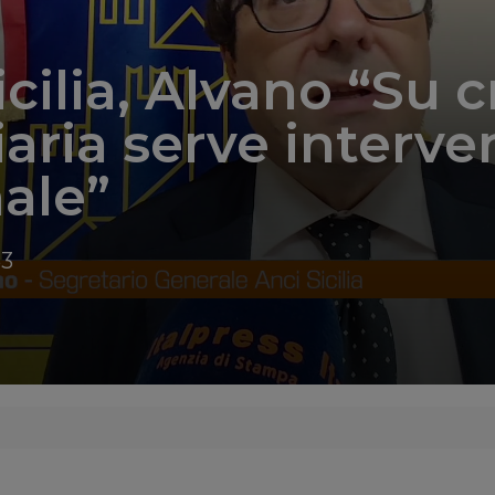
cilia, Alvano “Su cr
iaria serve interve
ale”
53