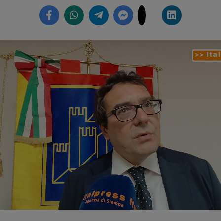
Loaded
:
51.15%