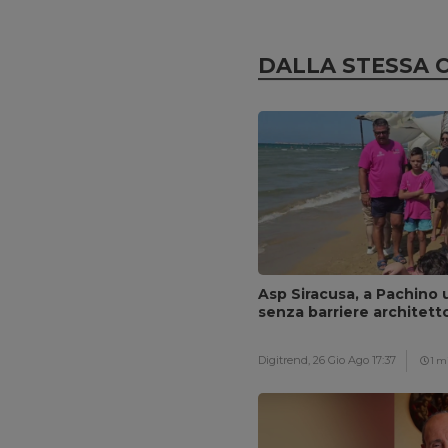
DALLA STESSA 
Asp Siracusa, a Pachino u
senza barriere architett
Digitrend,
26 Gio Ago 17:37
1 m