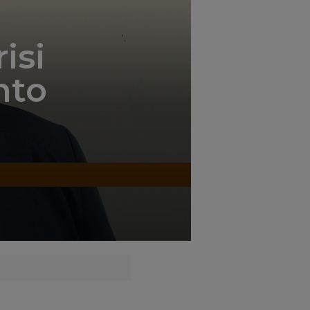
';
isi
nto