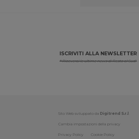
ISCRIVITI ALLA NEWSLETTER
* Riceverai le ultime news di Resto al Sud!
Sito Web sviluppato da
Digitrend S.r.l
.
Cambia impostazioni della privacy
Privacy Policy
Cookie Policy