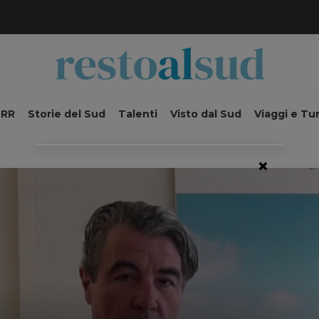
NRR
Storie del Sud
Talenti
Visto dal Sud
Viaggi e Tu
×