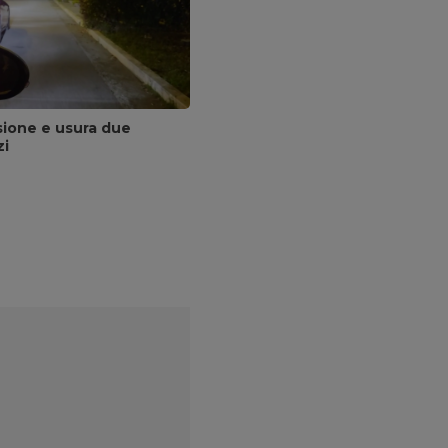
sione e usura due
zi