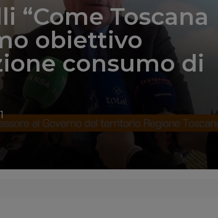
li “Come Toscana
o obiettivo
zione consumo di
1