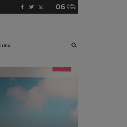
06
AUG
2026
rismo