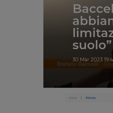
Baccel
abbiam
limita
suolo”
30 Mar 2023 19:4
Home
/
Pillole