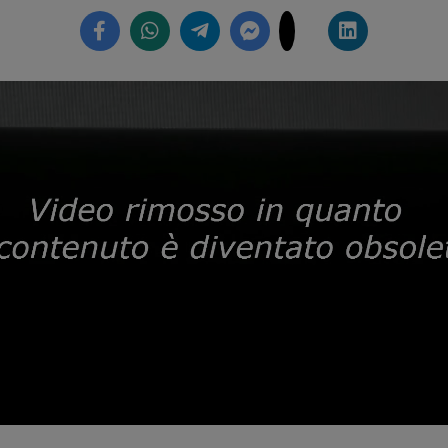
Loaded
:
61.12%