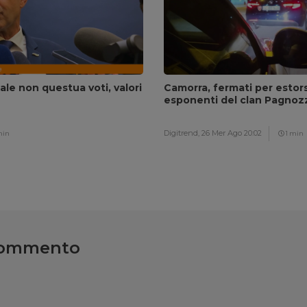
le non questua voti, valori
Camorra, fermati per estor
esponenti del clan Pagnoz
Digitrend,
26 Mer Ago 20:02
min
1 min
commento