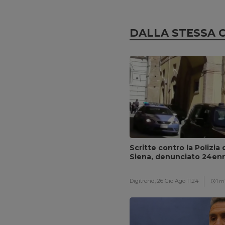
DALLA STESSA 
Scritte contro la Polizia 
Siena, denunciato 24en
Digitrend,
26 Gio Ago 11:24
1 m