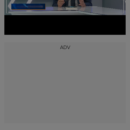
Loaded
:
Unmute
4.43%