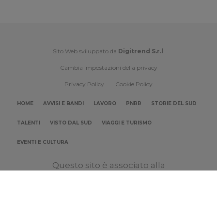
Sito Web sviluppato da
Digitrend S.r.l
.
Cambia impostazioni della privacy
Privacy Policy
Cookie Policy
HOME
AVVISI E BANDI
LAVORO
PNRR
STORIE DEL SUD
TALENTI
VISTO DAL SUD
VIAGGI E TURISMO
EVENTI E CULTURA
Questo sito è associato alla