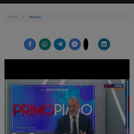
Home
/
Pillole