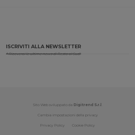
ISCRIVITI ALLA NEWSLETTER
* Riceverai le ultime news di Resto al Sud!
Sito Web sviluppato da
Digitrend S.r.l
.
Cambia impostazioni della privacy
Privacy Policy
Cookie Policy