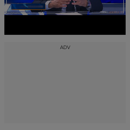
Loaded
:
Unmute
2.94%