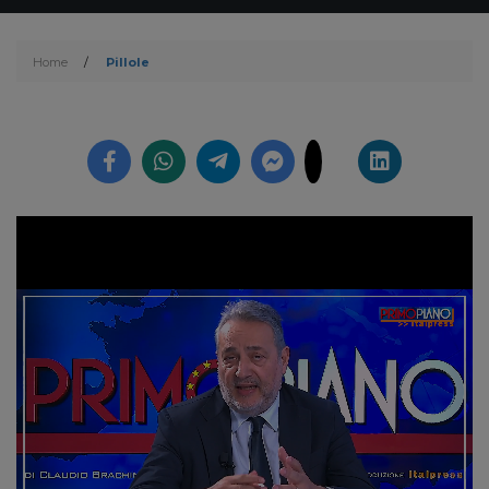
Home
/
Pillole