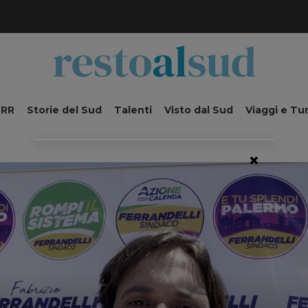
NRR
Storie del Sud
Talenti
Visto dal Sud
Viaggi e Tu
×