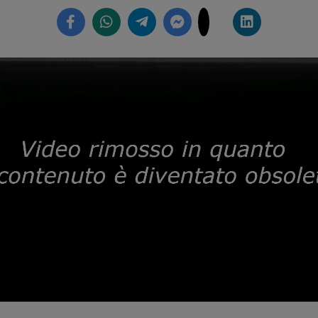
Loaded
:
58.71%