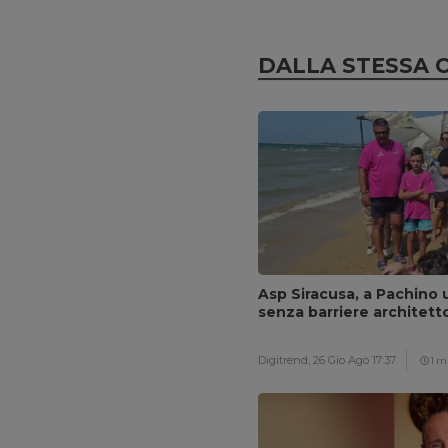
DALLA STESSA 
Asp Siracusa, a Pachino u
senza barriere architett
Digitrend,
26 Gio Ago 17:37
1 m