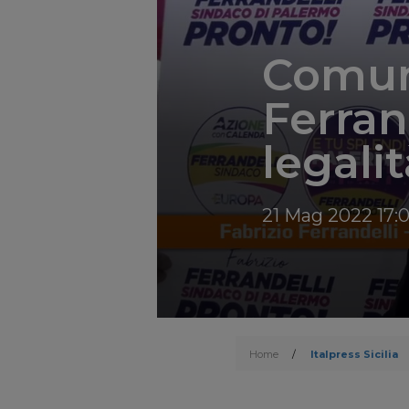
Comun
Ferran
legalit
21 Mag 2022 17:0
Home
/
Italpress Sicilia