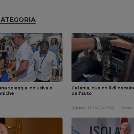
CATEGORIA
na spiaggia inclusiva e
Catania, due chili di cocai
oniche
dell’auto
Digitrend,
26 Mar Ago 13:23
in
1 min