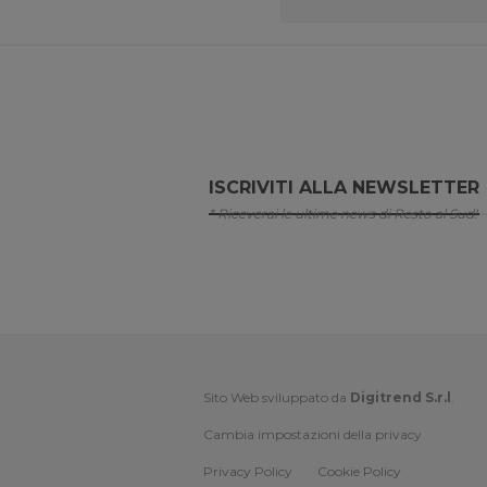
ISCRIVITI ALLA NEWSLETTER
* Riceverai le ultime news di Resto al Sud!
Sito Web sviluppato da
Digitrend S.r.l
.
Cambia impostazioni della privacy
Privacy Policy
Cookie Policy