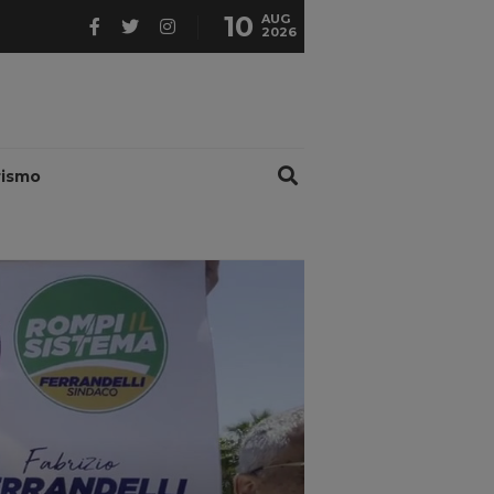
10
AUG
2026
rismo