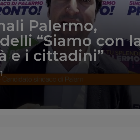
ali Palermo,
delli “Siamo con l
à e i cittadini”
1